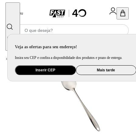
Fechar
Menu
Informe seu CEP
Veja as ofertas para seu endereço!
Insira seu CEP e confira a disponibilidade dos produtos e prazo de entrega.
Home
/
Utilidade Doméstica
/
Cozinha
/
Utensilio de Bancada
Inserir CEP
Mais tarde