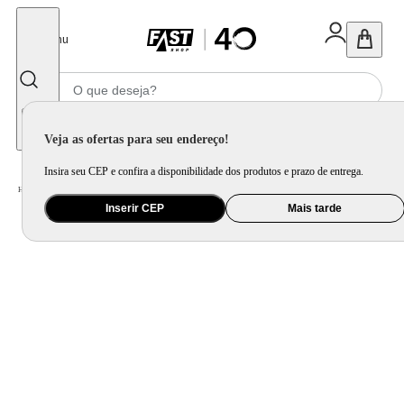
Fechar
Menu
Informe seu CEP
Veja as ofertas para seu endereço!
Insira seu CEP e confira a disponibilidade dos produtos e prazo de entrega.
Home
/
Utilidade Doméstica
/
Cozinha
/
Utensílio de Preparo
Inserir CEP
Mais tarde