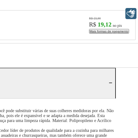
Libras
R$ 23,90
R$
19,12
no pix
Mais formas de pagamento
 pode substituir várias de suas colheres medidoras por ela. Não
a, pois ele é expansível e se adapta a medida desejada. Esta
ouça para uma limpeza rápida. Material: Polipropileno e Acrílico
dor líder de produtos de qualidade para a cozinha para milhares
m assadeiras e churrasqueiras, mas também oferece uma grande