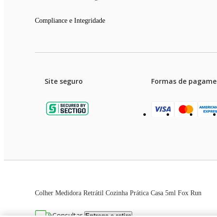
Compliance e Integridade
Site seguro
Formas de pagame
Garanti
Preços e condições de pagament
Colher Medidora Retrátil Cozinha Prática Casa 5ml Fox Run
As imagens dos produtos são meramente ilustrativas. T
Consultar
Entrega e retira