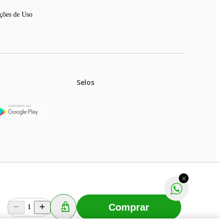
ções de Uso
Selos
stoques.
ferir na rede de lojas físicas.
m aviso prévio. Fast Shop S. A. CNPJ: 43.708.379/0001-
Comprar
1
Selecionar os Cookies