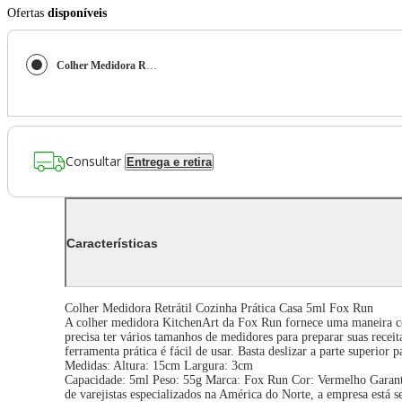
Ofertas
disponíveis
Colher Medidora Retrátil Cozinha Prática Casa 5ml Fox Run
Consultar
Entrega e retira
Características
Colher Medidora Retrátil Cozinha Prática Casa 5ml Fox Run
A colher medidora KitchenArt da Fox Run fornece uma maneira con
precisa ter vários tamanhos de medidores para preparar suas recei
ferramenta prática é fácil de usar. Basta deslizar a parte superi
Medidas: Altura: 15cm Largura: 3cm
Capacidade: 5ml Peso: 55g Marca: Fox Run Cor: Vermelho Garantia
de varejistas especializados na América do Norte, a empresa está