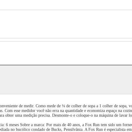
veniente de medir. Como mede de ⅛ de colher de sopa a 1 colher de sopa, você
tas. Com esse medidor você não erra na quantidade e economiza espaço na cozinh
or para obter uma medição precisa. Desmonte-o e coloque-o na máquina de lavar l
: 6 meses Sobre a marca: Por mais de 40 anos, a Fox Run tem sido um fornece
 sediada no bucólico condado de Bucks, Pensilvânia. A Fox Run é especialista e