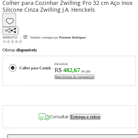
Colher para Cozinhar Zwilling Pro 32 cm Aço Inox
Silicone Cinza Zwilling J.A. Henckels
4000024721
Vendido e entregue por
Presentes Rodriguez
Ofertas
disponíveis
R$ 539,00
Colher para Cozinhar Zwilling Pro 32 cm Aço Inox Silicone Cinza Zwilling J.A. Henckels
R$
482,67
no pix
Mais formas de pagamento
Consultar
Entrega e retira