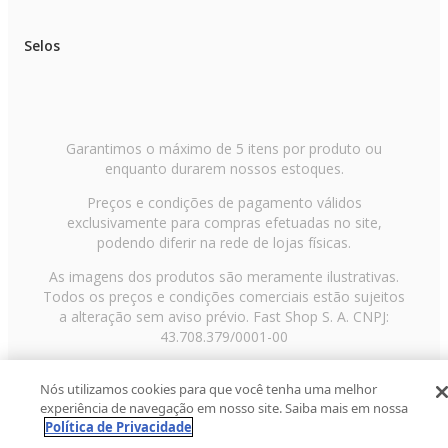
Selos
Garantimos o máximo de 5 itens por produto ou
enquanto durarem nossos estoques.
Preços e condições de pagamento válidos
exclusivamente para compras efetuadas no site,
podendo diferir na rede de lojas físicas.
As imagens dos produtos são meramente ilustrativas.
Todos os preços e condições comerciais estão sujeitos
a alteração sem aviso prévio. Fast Shop S. A. CNPJ:
43.708.379/0001-00
Avenida Zaki Narchi, nº 1650, sobreloja, Carandiru, São
Nós utilizamos cookies para que você tenha uma melhor
Paulo/SP, CEP 02029-001, Telefone: 11 3003-3728 ©
experiência de navegação em nosso site. Saiba mais em nossa
2013 Fast Shop - Todos os direitos reservados
RF
Política de Privacidade