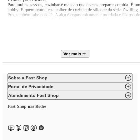
Para muitas pessoas, cozinhar é mais do que apenas preparar comida. É u
hobby. E quem tentou esta colher de cozinha de silicone da série Zwilling
Pro, também sabe porquê. A alça é ergonomicamente moldada e faz uso de
puro prazer. O aço inoxidável parcialmente fosco e polido parece bom e é
agradavelmente pesado na mão. A parte frontal feita de silicone é resistent
ao calor e também adequada para panelas revestidas.
Zwilling Pro
Utensílios de cozinha modernos têm que impressionar com sua
funcionalidade e design. A série Zwilling Pro não deixa desejos por realiza
quando se trata de ferramentas de cozinha elegantes que também
Ver mais
impressionam pela sua utilização diária na cozinha.
Designers Matteo Thun & Antonio Rodriguez
Sobre a Fast Shop
Portal de Privacidade
Atendimento Fast Shop
Fast Shop nas Redes