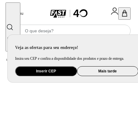
Fechar
Menu
Informe seu CEP
Veja as ofertas para seu endereço!
Insira seu CEP e confira a disponibilidade dos produtos e prazo de entrega.
Home
/
Utilidade Doméstica
/
Cozinha
/
Utensílio de Preparo
Inserir CEP
Mais tarde