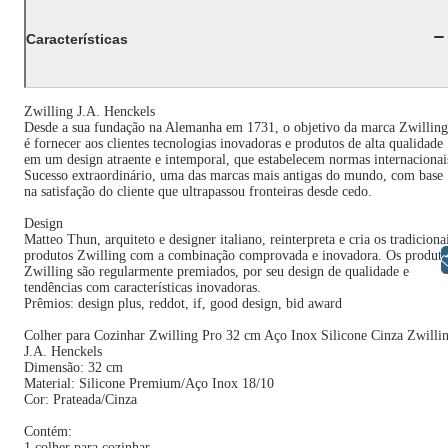
Características
Zwilling J.A. Henckels
Desde a sua fundação na Alemanha em 1731, o objetivo da marca Zwilling
é fornecer aos clientes tecnologias inovadoras e produtos de alta qualidade
em um design atraente e intemporal, que estabelecem normas internacionai
Sucesso extraordinário, uma das marcas mais antigas do mundo, com base
na satisfação do cliente que ultrapassou fronteiras desde cedo.
Design
Matteo Thun, arquiteto e designer italiano, reinterpreta e cria os tradiciona
produtos Zwilling com a combinação comprovada e inovadora. Os produto
Libras
Zwilling são regularmente premiados, por seu design de qualidade e
tendências com características inovadoras.
Prêmios: design plus, reddot, if, good design, bid award
Colher para Cozinhar Zwilling Pro 32 cm Aço Inox Silicone Cinza Zwilli
J.A. Henckels
Dimensão: 32 cm
Material: Silicone Premium/Aço Inox 18/10
Cor: Prateada/Cinza
Contém:
1 colher para cozinhar