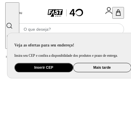
Fechar
Menu
Informe seu CEP
Veja as ofertas para seu endereço!
Insira seu CEP e confira a disponibilidade dos produtos e prazo de entrega.
Home
/
Utilidade Doméstica
/
Cozinha
/
Utensílio de Preparo
Inserir CEP
Mais tarde