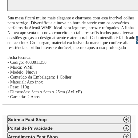
Sua mesa ficará muito mais elegante e charmosa com esta incrível colher
para serviço. Diversifique e inove na hora de servir com os acessórios
perfeitos da Alemã WMF. Ideal para legumes, arroz e refogados. A linha
Nuova apresenta um novo conceito em talheres sofisticados para diversas
ocasiões graças ao design atraente e atemporal. Cada utensílio é fabricado
Libras
em aço inox Cromargan, material exclusivo da marca que confere alta
resistência e brilho intenso e durável, mesmo após o uso prolongado.
Ficha técnica:
• Código: 4080011358
• Marca: WMF
• Modelo: Nuova
• Conteúdo da Embalagem: 1 Colher
• Material: Aço inox
• Peso: 110g
• Dimensões: 3cm x 6cm x 25cm (AxLxP)
• Garantia: 2 Anos
Sobre a Fast Shop
Portal de Privacidade
Atendimento Fast Shop