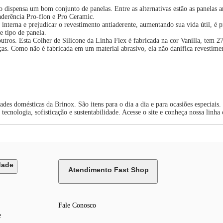
o dispensa um bom conjunto de panelas. Entre as alternativas estão as panelas
aderência Pro-flon e Pro Ceramic.
 interna e prejudicar o revestimento antiaderente, aumentando sua vida útil, é p
e tipo de panela.
outros. Esta Colher de Silicone da Linha Flex é fabricada na cor Vanilla, tem 
ças. Como não é fabricada em um material abrasivo, ela não danifica revestimen
dades domésticas da Brinox. São itens para o dia a dia e para ocasiões especiai
ecnologia, sofisticação e sustentabilidade. Acesse o site e conheça nossa linha
dade
Atendimento Fast Shop
Fale Conosco
e