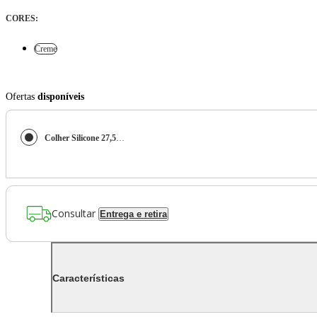
CORES
:
Creme
Ofertas
disponíveis
Colher Silicone 27,5 cm Cor Vanilla Para Panela Antiaderente Linha Flex Brinox
Consultar
Entrega e retira
Características