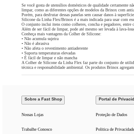
Se você gosta de utensílios domésticos de qualidade certamente nã
limpar, como as diferentes opções de modelos da Brinox com anti
Porém, para desfrutar dessas panelas sem causar danos à superfície
Silicone da Linha Flex/Brinox é a mais indicada para usar com ess
O conjunto inclui itens como colheres, concha e pegadores, entre 
Além de ser fácil de limpar, pode até mesmo ser levada à lava-lou
Conheça mais vantagens da Colher de Silicone:
• Não acumula sujeira
• Não é abrasiva
• Não afeta o revestimento antiaderente
• Suporta temperaturas elevadas
• É fácil de limpar e não mancha
A Colher de Silicone da Linha Flex faz parte do conjunto de utili
técnica e responsabilidade ambiental. Os produtos Brinox agregam t
Sobre a Fast Shop
Portal de Privaci
Nossas Lojas
Proteção de Dados
Trabalhe Conosco
Politica de Privacidad