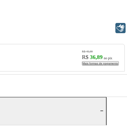
Libras
R$ 40,99
R$
36,89
no pix
Mais formas de pagamento