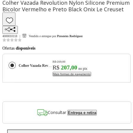
Colher Vazada Revolution Nylon Silicone Premium
Bicolor Vermelho e Preto Black Onix Le Creuset
4000010118
Vendido e entregue por
Presentes Rodriguez
Ofertas
disponíveis
R$ 219,00
Colher Vazada Revolution Nylon Silicone Premium Bicolor Vermelho e Preto Black Onix Le Creuset
R$
207,00
no pix
Mais formas de pagamento
Consultar
Entrega e retira