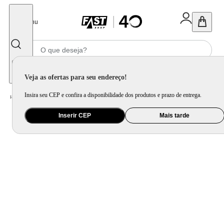
Fechar
Menu
Informe seu CEP
Veja as ofertas para seu endereço!
Insira seu CEP e confira a disponibilidade dos produtos e prazo de entrega.
Home
/
Utilidade Doméstica
/
Cozinha
/
Utensílio de Preparo
Inserir CEP
Mais tarde