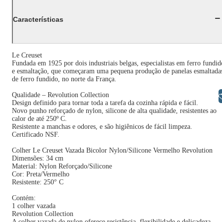
Características
Le Creuset
Fundada em 1925 por dois industriais belgas, especialistas em ferro fundid
e esmaltação, que começaram uma pequena produção de panelas esmaltada
de ferro fundido, no norte da França.
Qualidade – Revolution Collection
Libras
Design definido para tornar toda a tarefa da cozinha rápida e fácil.
Novo punho reforçado de nylon, silicone de alta qualidade, resistentes ao
calor de até 250º C.
Resistente a manchas e odores, e são higiênicos de fácil limpeza.
Certificado NSF.
Colher Le Creuset Vazada Bicolor Nylon/Silicone Vermelho Revolution
Dimensões: 34 cm
Material: Nylon Reforçado/Silicone
Cor: Preta/Vermelho
Resistente: 250° C
Contém:
1 colher vazada
Revolution Collection
A colher vazada de nylon oferece resistência, flexibilidade e delicadeza