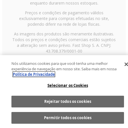
enquanto durarem nossos estoques.
Preços e condições de pagamento válidos
exclusivamente para compras efetuadas no site,
podendo diferir na rede de lojas físicas.
As imagens dos produtos são meramente ilustrativas.
Todos os preços e condições comerciais estão sujeitos
a alteração sem aviso prévio. Fast Shop S. A. CNPJ:
43.708.379/0001-00
Avenida Zaki Narchi, nº 1650, sobreloja, Carandiru, São
Nós utilizamos cookies para que você tenha uma melhor
Paulo/SP, CEP 02029-001, Telefone: 11 3003-3728 ©
experiência de navegação em nosso site. Saiba mais em nossa
2013 Fast Shop - Todos os direitos reservados
RF
Política de Privacidade
Selecionar os Cookies
Rejeitar todos os cookies
Comprar
1
Permitir todos os cookies