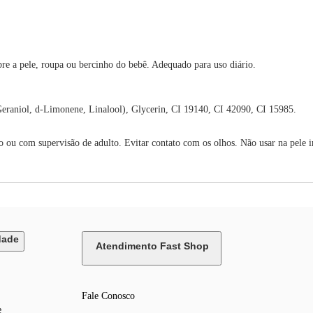
e a pele, roupa ou bercinho do bebê. Adequado para uso diário.
Geraniol, d-Limonene, Linalool), Glycerin, CI 19140, CI 42090, CI 15985.
o ou com supervisão de adulto. Evitar contato com os olhos. Não usar na pele 
dade
Atendimento Fast Shop
Fale Conosco
e