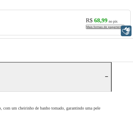
R$
68,99
no pix
Mais formas de pagamento
Libras
, com um cheirinho de banho tomado, garantindo uma pele