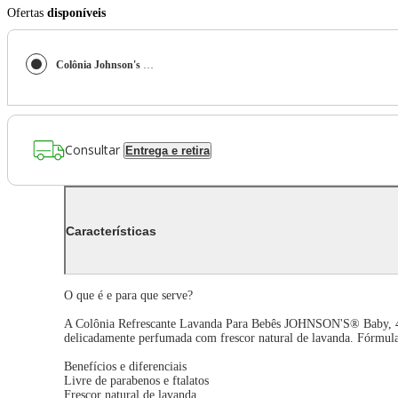
Ofertas
disponíveis
Colônia Johnson's Baby Lavanda 400ml
Consultar
Entrega e retira
Características
O que é e para que serve?
A Colônia Refrescante Lavanda Para Bebês JOHNSON'S® Baby, 40
delicadamente perfumada com frescor natural de lavanda. Fórmula
Benefícios e diferenciais
Livre de parabenos e ftalatos
Frescor natural de lavanda