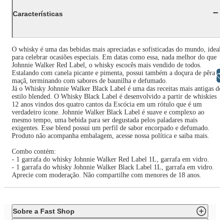
Características
O whisky é uma das bebidas mais apreciadas e sofisticadas do mundo, idea
para celebrar ocasiões especiais. Em datas como essa, nada melhor do que
Johnnie Walker Red Label, o whisky escocês mais vendido de todos.
Estalando com canela picante e pimenta, possui também a doçura de pêra e
Libras
maçã, terminando com sabores de baunilha e defumado.
Já o Whisky Johnnie Walker Black Label é uma das receitas mais antigas d
estilo blended. O Whisky Black Label é desenvolvido a partir de whiskies
12 anos vindos dos quatro cantos da Escócia em um rótulo que é um
verdadeiro ícone. Johnnie Walker Black Label é suave e complexo ao
mesmo tempo, uma bebida para ser degustada pelos paladares mais
exigentes. Esse blend possui um perfil de sabor encorpado e defumado.
Produto não acompanha embalagem, acesse nossa política e saiba mais.
Combo contém:
- 1 garrafa do whisky Johnnie Walker Red Label 1L, garrafa em vidro.
- 1 garrafa do whisky Johnnie Walker Black Label 1L, garrafa em vidro.
Aprecie com moderação. Não compartilhe com menores de 18 anos.
Sobre a Fast Shop