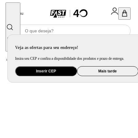
Fechar
Menu
Informe seu CEP
Veja as ofertas para seu endereço!
Insira seu CEP e confira a disponibilidade dos produtos e prazo de entrega.
Home
/
Mercado
/
Bebida
/
Bebida Alcoolica
Inserir CEP
Mais tarde