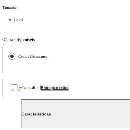
Tamanho
:
Único
Ofertas
disponíveis
Combo Dinossauros Ref.1
Consultar
Entrega e retira
Características