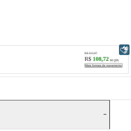
Libras
R$ 154,97
R$
108,72
no pix
Mais formas de pagamento