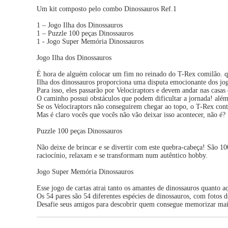
Um kit composto pelo combo Dinossauros Ref.1
1 – Jogo Ilha dos Dinossauros
1 – Puzzle 100 peças Dinossauros
1 - Jogo Super Memória Dinossauros
Jogo Ilha dos Dinossauros
É hora de alguém colocar um fim no reinado do T-Rex comilão. 
Ilha dos dinossauros proporciona uma disputa emocionante dos joga
Para isso, eles passarão por Velociraptors e devem andar nas casas
O caminho possui obstáculos que podem dificultar a jornada! além
Se os Velociraptors não conseguirem chegar ao topo, o T-Rex cont
Mas é claro vocês que vocês não vão deixar isso acontecer, não é?
Puzzle 100 peças Dinossauros
Não deixe de brincar e se divertir com este quebra-cabeça! São 
raciocínio, relaxam e se transformam num autêntico hobby.
Jogo Super Memória Dinossauros
Esse jogo de cartas atrai tanto os amantes de dinossauros quanto 
Os 54 pares são 54 diferentes espécies de dinossauros, com fotos d
Desafie seus amigos para descobrir quem consegue memorizar mais