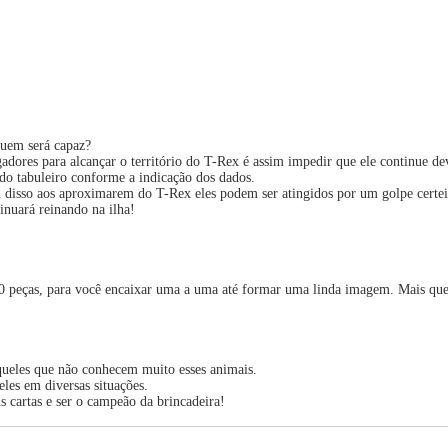
quem será capaz?
dores para alcançar o território do T-Rex é assim impedir que ele continue dev
 do tabuleiro conforme a indicação dos dados.
 disso aos aproximarem do T-Rex eles podem ser atingidos por um golpe certei
inuará reinando na ilha!
100 peças, para você encaixar uma a uma até formar uma linda imagem. Mais qu
aqueles que não conhecem muito esses animais.
eles em diversas situações.
 cartas e ser o campeão da brincadeira!