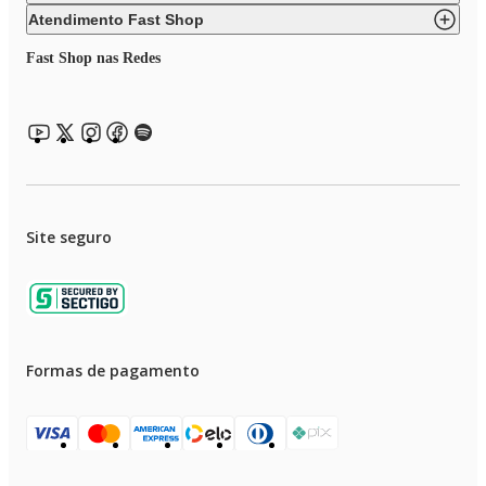
Peso do produto com embalagem: 0,61 Kg
Atendimento Fast Shop
Itens Inclusos
Fast Shop nas Redes
01 Combo de Mouse e Teclado
Site seguro
Formas de pagamento