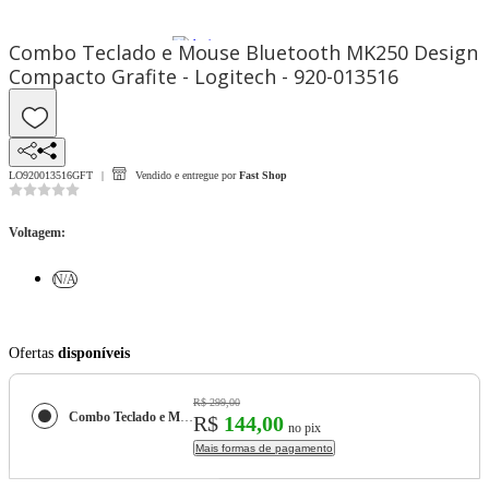
Combo Teclado e Mouse Bluetooth MK250 Design
Compacto Grafite - Logitech - 920-013516
LO920013516GFT
Vendido e entregue por
Fast Shop
Voltagem
:
N/A
Ofertas
disponíveis
R$ 299,00
Combo Teclado e Mouse Bluetooth MK250 Design Compacto Grafite - Logitech - 920-013516
R$
144,00
no pix
Mais formas de pagamento