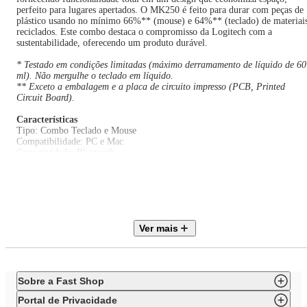
perfeito para lugares apertados. O MK250 é feito para durar com peças de
plástico usando no mínimo 66%** (mouse) e 64%** (teclado) de materiai
reciclados. Este combo destaca o compromisso da Logitech com a
sustentabilidade, oferecendo um produto durável.
* Testado em condições limitadas (máximo derramamento de líquido de 60
ml). Não mergulhe o teclado em líquido.
** Exceto a embalagem e a placa de circuito impresso (PCB, Printed
Circuit Board).
Características
Tipo: Combo Teclado e Mouse
Compatibilidade: PC e Mac
Conectividade: Bluetooth
Design Compacto
Mouse Ambidestro
Layout ABNT2
Especificações Técnicas
Modelo: 920-013516
Ver mais
Material: Materiais reciclados
Cor: Grafite
Garantia: 12 meses
Dimensões e Peso
Sobre a Fast Shop
Dimensões do produto sem embalagem (AxLxP): 130x360x30 mm
Dimensões do produto com embalagem (AxLxP): 145x440x45 mm
Portal de Privacidade
Peso do produto sem embalagem: 0,45 Kg