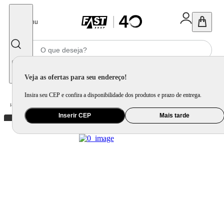
Fechar
Menu
Informe seu CEP
Veja as ofertas para seu endereço!
Insira seu CEP e confira a disponibilidade dos produtos e prazo de entrega.
Home
/
Informática e Games
/
Periférico
/
Mouse, Teclado e Mousepad
Inserir CEP
Mais tarde