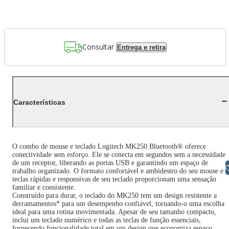
Consultar
Entrega e retira
Características
O combo de mouse e teclado Logitech MK250 Bluetooth® oferece
conectividade sem esforço. Ele se conecta em segundos sem a necessidade
de um receptor, liberando as portas USB e garantindo um espaço de
Libras
trabalho organizado. O formato confortável e ambidestro do seu mouse e a
teclas rápidas e responsivas de seu teclado proporcionam uma sensação
familiar e consistente.
Construído para durar, o teclado do MK250 tem um design resistente a
derramamentos* para um desempenho confiável, tornando-o uma escolha
ideal para uma rotina movimentada. Apesar de seu tamanho compacto,
inclui um teclado numérico e todas as teclas de função essenciais,
fornecendo funcionalidade total em um design que economiza espaço,