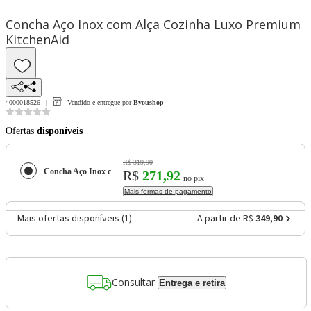
Concha Aço Inox com Alça Cozinha Luxo Premium
KitchenAid
4000018526
Vendido e entregue por
Byoushop
Ofertas
disponíveis
R$ 319,90
Concha Aço Inox com Alça Cozinha Luxo Premium KitchenAid
R$
271,92
no pix
Mais formas de pagamento
Mais ofertas disponíveis (
1
)
A partir de R$
349,90
Consultar
Entrega e retira