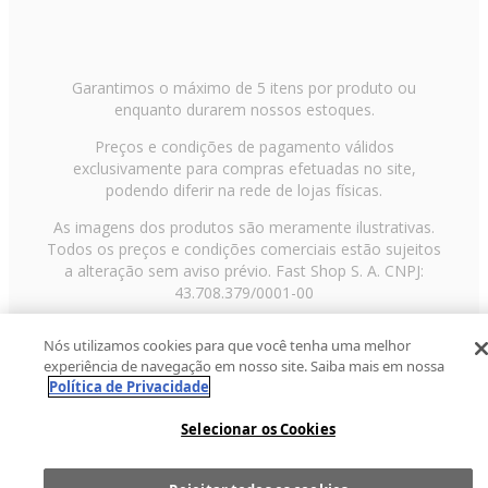
Garantimos o máximo de 5 itens por produto ou
enquanto durarem nossos estoques.
Preços e condições de pagamento válidos
exclusivamente para compras efetuadas no site,
podendo diferir na rede de lojas físicas.
As imagens dos produtos são meramente ilustrativas.
Todos os preços e condições comerciais estão sujeitos
a alteração sem aviso prévio. Fast Shop S. A. CNPJ:
43.708.379/0001-00
Avenida Zaki Narchi, nº 1650, sobreloja, Carandiru, São
Nós utilizamos cookies para que você tenha uma melhor
Paulo/SP, CEP 02029-001, Telefone: 11 3003-3728 ©
experiência de navegação em nosso site. Saiba mais em nossa
2013 Fast Shop - Todos os direitos reservados
RF
Política de Privacidade
Selecionar os Cookies