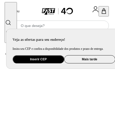
Fechar
Menu
Informe seu CEP
Veja as ofertas para seu endereço!
Insira seu CEP e confira a disponibilidade dos produtos e prazo de entrega.
Home
/
Utilidade Doméstica
/
Cozinha
/
Utensílio de Preparo
Inserir CEP
Mais tarde