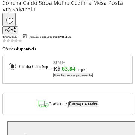
Concha Caldo Sopa Molho Cozinha Mesa Posta
Vip Salvinelli
4000028027
Vendido e entregue por
Byoushop
Ofertas
disponíveis
R$ 79,80
Concha Caldo Sopa Molho Cozinha Mesa Posta Vip Salvinelli
R$
63,84
no pix
Mais formas de pagamento
Consultar
Entrega e retira