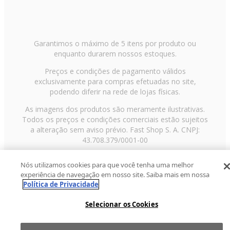
Garantimos o máximo de 5 itens por produto ou
enquanto durarem nossos estoques.
Preços e condições de pagamento válidos
exclusivamente para compras efetuadas no site,
podendo diferir na rede de lojas físicas.
As imagens dos produtos são meramente ilustrativas.
Todos os preços e condições comerciais estão sujeitos
a alteração sem aviso prévio. Fast Shop S. A. CNPJ:
43.708.379/0001-00
Avenida Zaki Narchi, nº 1650, sobreloja, Carandiru, São
Nós utilizamos cookies para que você tenha uma melhor
Paulo/SP, CEP 02029-001, Telefone: 11 3003-3728 ©
experiência de navegação em nosso site. Saiba mais em nossa
2013 Fast Shop - Todos os direitos reservados
RF
Política de Privacidade
Selecionar os Cookies