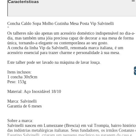
Características
Concha Caldo Sopa Molho Cozinha Mesa Posta Vip Salvinelli
"
Os talheres não são apenas um acessório doméstico indispensável no dia-a-
dia, mas também uma jóia preciosa capaz de decorar a sua mesa de forma
única, tornando-a elegante ou contemporânea ao seu gosto.
A concha da linha Vip da Salvinelli, renomada marca italiana, é um
acessório essencial para trazer charme e personalidade à sua mesa.
Este talher pode ser lavado na máquina de lavar louça.
Libras
Itens inclusos:
1 concha 30x9cm
Peso: 153g
Material: Aço Inoxidável 18/10
Marca: Salvinelli
Garantia de 6 meses
Sobre a marca:
Salvinelli nasceu em Lumezzane (Brescia) em val Trompia, bairro históric
das indústrias metalúrgicas italianas. Seus fundadores, os irmãos Costanzo 
Faustino Salvinelli, criaram um pequeno mecânico na garagem da casa e