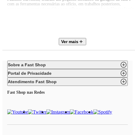
com as ferramentas necessárias ao ofício, em trabalhos posteriores,
começaram a construir moldes para talheres por conta das indústrias locais.
Assim nasceu uma empresa artesanal com o nome de ""Irmãos Salvinelli""
A Salvinelli é hoje uma grande empresa familiar que exporta para todo o
mundo e é administrada pela terceira geração, os netos dos fundadores, qu
trouxeram consigo novas competências para enfrentar o desafio do mercad
global.
" EAN: 7894131759745
Ver mais
Itens inclusos:
01 Concha Caldo Sopa Molho Cozinha Mesa Posta Vip Salvinelli
Sobre a Fast Shop
Portal de Privacidade
Atendimento Fast Shop
Fast Shop nas Redes