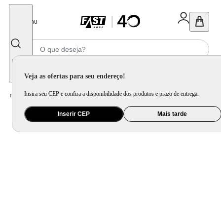
Fechar
Menu
Informe seu CEP
Veja as ofertas para seu endereço!
Insira seu CEP e confira a disponibilidade dos produtos e prazo de entrega.
Home
/
Utilidade Doméstica
/
Cozinha
/
Utensílio de Preparo
Inserir CEP
Mais tarde