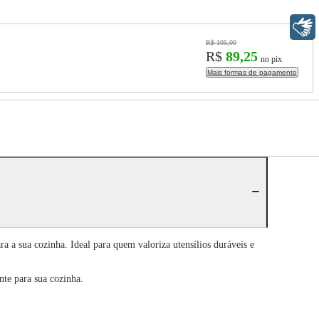
Libras
R$ 105,00
R$
89,25
no pix
Mais formas de pagamento
 a sua cozinha. Ideal para quem valoriza utensílios duráveis e
nte para sua cozinha.