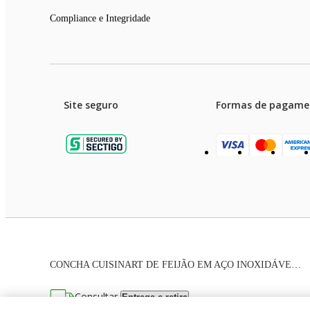
Compliance e Integridade
Site seguro
Formas de pagame
Garanti
Preços e condições de pagament
CONCHA CUISINART DE FEIJÃO EM AÇO INOXIDÁVEL CTG-08-SLD
As imagens dos produtos são meramente ilustrativas. T
Consultar
Entrega e retira