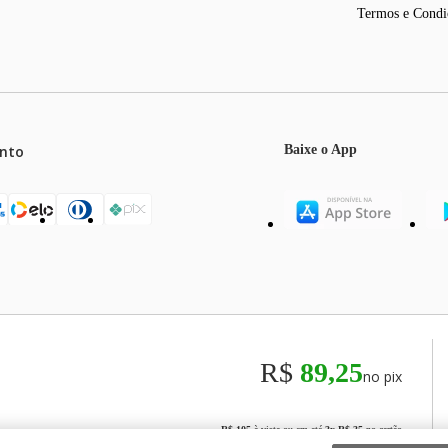
Termos e Condi
nto
Baixe o App
mos o máximo de 5 itens por produto ou enquanto durarem nossos e
o válidos exclusivamente para compras efetuadas no site, podendo di
R$
89,25
no pix
odos os preços e condições comerciais estão sujeitos a alteração se
00
R$ 105
à vista ou em até
3
x
R$ 35
no cartão