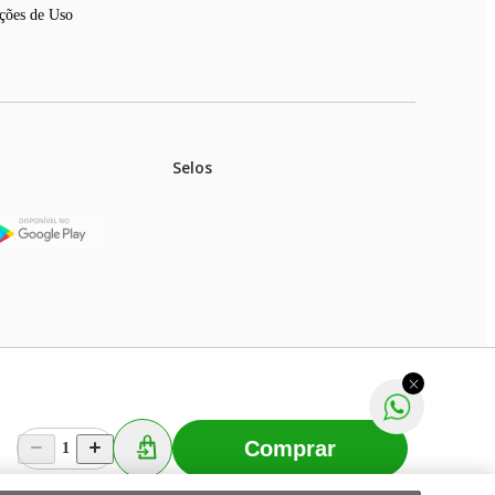
ções de Uso
Selos
stoques.
ferir na rede de lojas físicas.
m aviso prévio. Fast Shop S. A. CNPJ: 43.708.379/0001-
Comprar
1
Selecionar os Cookies