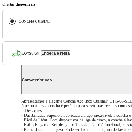
Ofertas
disponíveis
CONCHA CUISINART DE FEIJÃO EM AÇO INOXIDÁVEL CTG-08-SLD
Consultar
Entrega e retira
Características
Apresentamos a elegante Concha Aço Inox Cuisinart CTG-08-SLD, um
funcionais, essa concha é perfeita para servir suas receitas com esti
- Destaques:
• Durabilidade Superior: Fabricada em aço inoxidável, a concha é 
• Fácil de Lidar: Com dispositivos de liga de zinco, a concha é lev
• Estilo Elegante: Seu design sofisticado não só é funcional, mas
• Praticidade na Limpeza: Pode ser lavada na máquina de lavar louç