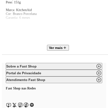
Peso: 151g
Marca: KitchenAid
Cor: Branco Porcelana
Garantia: 6 meses
Sobre a KitchenAid:
A KitchenAid é uma marca americana de eletrodomésticos e utensílios de
cozinha das mais tradicionais do mundo. Há mais de 100 anos a KitchenAi
Ver mais
vem oferecendo os melhores produtos para a sua cozinha. Seus produtos
contam com design moderno e inovador e de altíssima qualidade. Suas
batedeiras, liquidificadores, torradeiras e produtos de preparação, são
vendidos em vários países e estão presentes em todos os continentes.
Sobre a Fast Shop
Portal de Privacidade
Atendimento Fast Shop
Fast Shop nas Redes