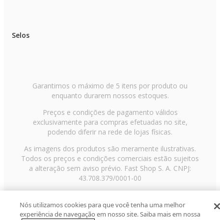
Selos
Garantimos o máximo de 5 itens por produto ou
enquanto durarem nossos estoques.
Preços e condições de pagamento válidos
exclusivamente para compras efetuadas no site,
podendo diferir na rede de lojas físicas.
As imagens dos produtos são meramente ilustrativas.
Todos os preços e condições comerciais estão sujeitos
a alteração sem aviso prévio. Fast Shop S. A. CNPJ:
43.708.379/0001-00
Avenida Zaki Narchi, nº 1650, sobreloja, Carandiru, São
Paulo/SP, CEP 02029-001, Telefone: 11 3003-3728 ©
Nós utilizamos cookies para que você tenha uma melhor
experiência de navegação em nosso site. Saiba mais em nossa
2013 Fast Shop - Todos os direitos reservados
RF