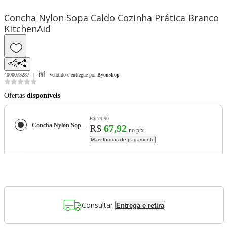
Concha Nylon Sopa Caldo Cozinha Prática Branco
KitchenAid
4000073287
Vendido e entregue por
Byoushop
Ofertas
disponíveis
R$ 79,90
Concha Nylon Sopa Caldo Cozinha Prática Branco KitchenAid
R$
67,92
no pix
Mais formas de pagamento
Consultar
Entrega e retira