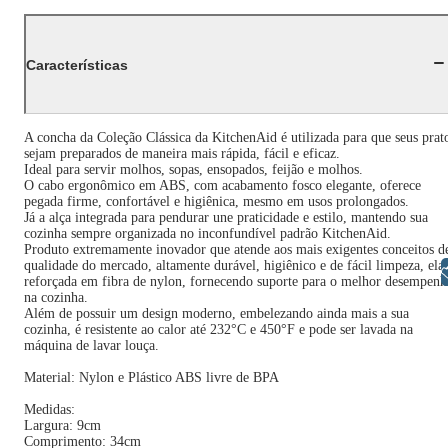
Características
A concha da Coleção Clássica da KitchenAid é utilizada para que seus prat
sejam preparados de maneira mais rápida, fácil e eficaz.
Ideal para servir molhos, sopas, ensopados, feijão e molhos.
O cabo ergonômico em ABS, com acabamento fosco elegante, oferece
pegada firme, confortável e higiênica, mesmo em usos prolongados.
Já a alça integrada para pendurar une praticidade e estilo, mantendo sua
cozinha sempre organizada no inconfundível padrão KitchenAid.
Produto extremamente inovador que atende aos mais exigentes conceitos d
qualidade do mercado, altamente durável, higiênico e de fácil limpeza, ela
Libras
reforçada em fibra de nylon, fornecendo suporte para o melhor desempen
na cozinha.
Além de possuir um design moderno, embelezando ainda mais a sua
cozinha, é resistente ao calor até 232°C e 450°F e pode ser lavada na
máquina de lavar louça.
Material: Nylon e Plástico ABS livre de BPA
Medidas:
Largura: 9cm
Comprimento: 34cm