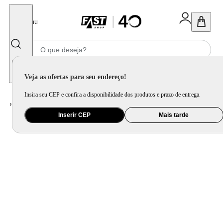
Fechar
Menu
Informe seu CEP
Veja as ofertas para seu endereço!
Insira seu CEP e confira a disponibilidade dos produtos e prazo de entrega.
Home
/
Utilidade Doméstica
/
Cozinha
/
Utensílio de Preparo
Inserir CEP
Mais tarde