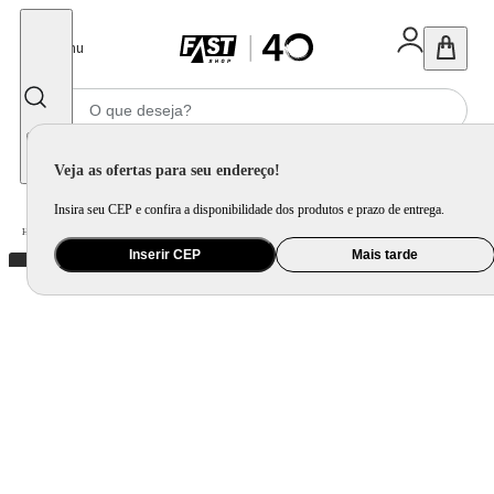
Fechar
Menu
Informe seu CEP
Veja as ofertas para seu endereço!
Insira seu CEP e confira a disponibilidade dos produtos e prazo de entrega.
Home
/
Utilidade Doméstica
/
Cozinha
/
Utensílio de Preparo
Inserir CEP
Mais tarde