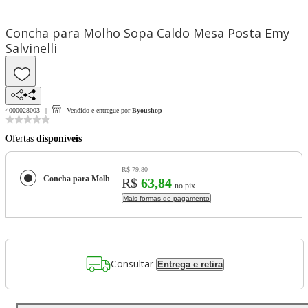
Concha para Molho Sopa Caldo Mesa Posta Emy
Salvinelli
4000028003
Vendido e entregue por
Byoushop
Ofertas
disponíveis
R$ 79,80
Concha para Molho Sopa Caldo Mesa Posta Emy Salvinelli
R$
63,84
no pix
Mais formas de pagamento
Consultar
Entrega e retira