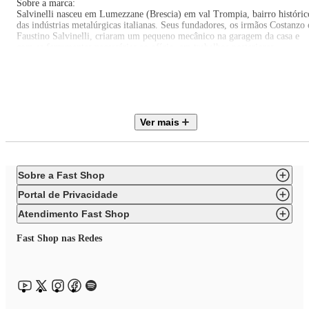
Sobre a marca:
Salvinelli nasceu em Lumezzane (Brescia) em val Trompia, bairro históric
das indústrias metalúrgicas italianas. Seus fundadores, os irmãos Costanzo 
Faustino Salvinelli, criaram um pequeno mecânico na garagem da casa e
com as ferramentas necessárias ao ofício, em trabalhos posteriores,
começaram a construir moldes para talheres por conta das indústrias locais.
Assim nasceu uma empresa artesanal com o nome de ""Irmãos Salvinelli""
A Salvinelli é hoje uma grande empresa familiar que exporta para todo o
mundo e é administrada pela terceira geração, os netos dos fundadores, qu
trouxeram consigo novas competências para enfrentar o desafio do mercad
global.
Ver mais
" EAN: 7894131758281
Itens inclusos:
01 Concha para Molho Sopa Caldo Mesa Posta Emy Salvinelli
Sobre a Fast Shop
Portal de Privacidade
Atendimento Fast Shop
Fast Shop nas Redes