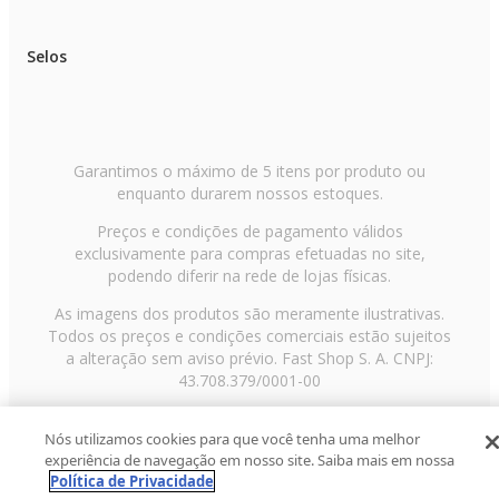
Selos
Garantimos o máximo de 5 itens por produto ou
enquanto durarem nossos estoques.
Preços e condições de pagamento válidos
exclusivamente para compras efetuadas no site,
podendo diferir na rede de lojas físicas.
As imagens dos produtos são meramente ilustrativas.
Todos os preços e condições comerciais estão sujeitos
a alteração sem aviso prévio. Fast Shop S. A. CNPJ:
43.708.379/0001-00
Avenida Zaki Narchi, nº 1650, sobreloja, Carandiru, São
Nós utilizamos cookies para que você tenha uma melhor
Paulo/SP, CEP 02029-001, Telefone: 11 3003-3728 ©
experiência de navegação em nosso site. Saiba mais em nossa
2013 Fast Shop - Todos os direitos reservados
RF
Política de Privacidade