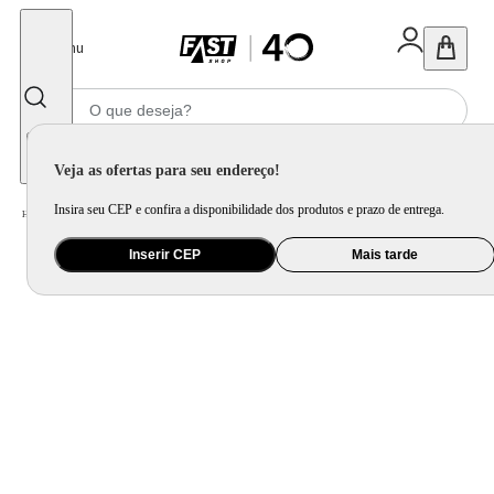
Fechar
Menu
Informe seu CEP
Veja as ofertas para seu endereço!
Insira seu CEP e confira a disponibilidade dos produtos e prazo de entrega.
Home
/
Utilidade Doméstica
/
Cozinha
/
Utensílio de Preparo
Inserir CEP
Mais tarde