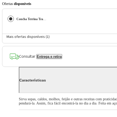
Ofertas
disponíveis
Concha Terrina Tramontina Extrata em Aço Inox
Mais ofertas disponíveis (
1
)
Consultar
Entrega e retira
Características
Sirva sopas, caldos, molhos, feijão e outras receitas com prati
pendurá-la. Assim, fica fácil encontrá-la no dia a dia. Feita em a