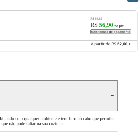
R$ 64,69
R$
56,90
no pix
Mais formas de pagamento
A partir de R$
62,60
ombinando com qualquer ambiente e tem furo no cabo que permite
m que não pode faltar na sua cozinha.