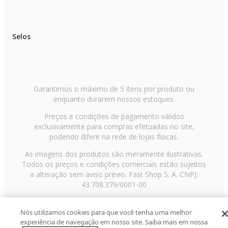
Selos
Garantimos o máximo de 5 itens por produto ou
enquanto durarem nossos estoques.
Preços e condições de pagamento válidos
exclusivamente para compras efetuadas no site,
podendo diferir na rede de lojas físicas.
As imagens dos produtos são meramente ilustrativas.
Todos os preços e condições comerciais estão sujeitos
a alteração sem aviso prévio. Fast Shop S. A. CNPJ:
43.708.379/0001-00
Avenida Zaki Narchi, nº 1650, sobreloja, Carandiru, São
Paulo/SP, CEP 02029-001, Telefone: 11 3003-3728 ©
Nós utilizamos cookies para que você tenha uma melhor
experiência de navegação em nosso site. Saiba mais em nossa
2013 Fast Shop - Todos os direitos reservados
RF