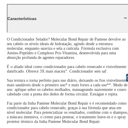
Características
O Condicionador Selador? Molecular Bond Repair de Pantene devolve ao
seu cabelo os níveis ideais de hidratação, agindo desde a estrutura
molecular, enquanto suaviza e sela a cutícula. Fórmula exclusiva com
Amino-Peptídeo e Complexo Pro-Vitamina, desenvolvida para uma
absorção profunda de agentes reparadores.
É o aliado ideal como condicionador para cabelo ressecado e visivelmente
danificado. Oferece 3X mais maciez°. Condicionador sem sal'.
Libras
Sua textura o torna perfeito para uso diário, deixando os fios visivelmente
mais saudáveis desde o primeiro uso* e mais fortes a cada uso**. Modo de
uso: aplique sobre os cabelos molhados, massageando suavemente o couro
cabeludo com a ponta dos dedos de forma circular. Enxágue e repita.
Faz parte da linha Pantene Molecular Bond Repair e é recomendado como
condicionador para cabelo ressecado, graças à sua fórmula que atua em
nível molecular. Para potencializar os resultados, combine com o shampoo
a máscara intensiva, o creme para pentear, o tratamento leave-in e o spray
protetor térmico da linha Pantene Molecular Bond Repair.