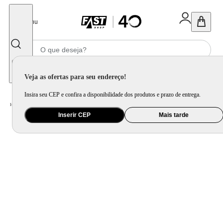
Fechar
Menu
Informe seu CEP
Veja as ofertas para seu endereço!
Insira seu CEP e confira a disponibilidade dos produtos e prazo de entrega.
Home
/
Mercado
/
Higiene
/
Shampoo e Condicionador
Inserir CEP
Mais tarde