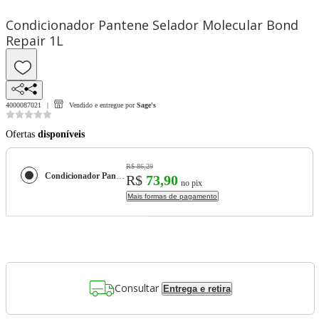
Condicionador Pantene Selador Molecular Bond
Repair 1L
4000087021
Vendido e entregue por
Sage's
Ofertas
disponíveis
R$ 86,29
Condicionador Pantene Selador Molecular Bond Repair 1L
R$
73,90
no pix
Mais formas de pagamento
Consultar
Entrega e retira