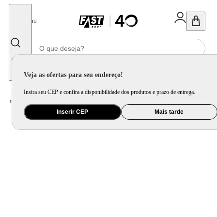
Fechar
Menu
Informe seu CEP
Veja as ofertas para seu endereço!
Insira seu CEP e confira a disponibilidade dos produtos e prazo de entrega.
Home
/
Utilidade Doméstica
/
Mesa
/
Aparelho de Jantar e Prato Avulso
Inserir CEP
Mais tarde