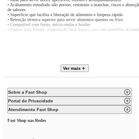
• Acabamento esmaltado não poroso, resistente a manchas, riscos e absorçã
de sabores
• Superfície que facilita a liberação de alimentos e limpeza rápida
• Retenção térmica superior para servir alimentos quentes ou frios
• Compatível com forno, micro-ondas e broiler
• Seguro para freezer, máquina de lavar louça e uso com utensílios de meta
• Visual elegante e funcional, perfeito para uso diário ou ocasiões especiais
- Especificações
• Material: Cerâmica
• Cor: Shell Pink
• Capacidade: 300 ml
• Quantidade de peças: 2
• Altura: 4,1 cm
Ver mais
• Largura: 14,5 cm
• Comprimento: 16 cm
• Fonte de calor: Forno, micro-ondas, broiler
• Resistência térmica: -23°C a 260°C
• Modo de lavagem: Lava-louças
Sobre a Fast Shop
- Observações
• Não usar sobre fogo direto
Portal de Privacidade
• Pequenas variações de cor ou tonalidade podem ocorrer devido ao
processo artesanal
Atendimento Fast Shop
• Produto indicado para preparo, serviço e apresentação de alimentos
• Imagens meramente ilustrativas
Fast Shop nas Redes