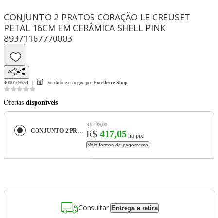
CONJUNTO 2 PRATOS CORAÇÃO LE CREUSET
PETAL 16CM EM CERÂMICA SHELL PINK
89371167770003
4000109554
Vendido e entregue por
Excellence Shop
Ofertas
disponíveis
R$ 439,00
CONJUNTO 2 PRATOS CORAÇÃO LE CREUSET PETAL 16CM EM CERÂMICA SHELL PINK 89371167770003
R$
417,05
no pix
Mais formas de pagamento
Consultar
Entrega e retira