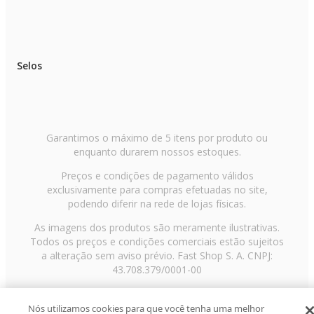
Selos
Garantimos o máximo de 5 itens por produto ou
enquanto durarem nossos estoques.
Preços e condições de pagamento válidos
exclusivamente para compras efetuadas no site,
podendo diferir na rede de lojas físicas.
As imagens dos produtos são meramente ilustrativas.
Todos os preços e condições comerciais estão sujeitos
a alteração sem aviso prévio. Fast Shop S. A. CNPJ:
43.708.379/0001-00
Avenida Zaki Narchi, nº 1650, sobreloja, Carandiru, São
Paulo/SP, CEP 02029-001, Telefone: 11 3003-3728 ©
Nós utilizamos cookies para que você tenha uma melhor