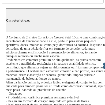
Características
O Conjunto de 2 Pratos Coração Le Creuset Petal 16cm é uma combinação
encantadora de funcionalidade e estilo, perfeito para servir pequenos
aperitivos, doces, molhos ou como peça decorativa na cozinha. Inspirado n
delicadeza de uma pétala de flor em formato de coração, cada prato
adiciona charme e sofisticação à apresentação de alimentos, tornando
qualquer refeição ou lanche mais especial.
Produzidos em cerâmica premium de alta qualidade, os pratos oferecem
excelente durabilidade, resistência a impactos e estabilidade térmica,
Libras
permitindo que alimentos sejam servidos quentes ou frios sem compromete
a performance. O acabamento esmaltado colorido é não poroso, resistente 
manchas, riscos e absorção de sabores, garantindo limpeza prática e
manutenção da beleza ao longo do tempo.
Além da função culinária, o design lúdico e elegante do conjunto faz com
que cada peça também possa ser utilizada como decoração funcional, seja 
mesa posta, bancada ou prateleiras da cozinha.
- Destaques
• Produzidos em cerâmica premium resistente e durável
• Design em formato de coração inspirado em pétalas de flores
• Ideal para servir doces, aperitivos, molhos e acompanhamentos