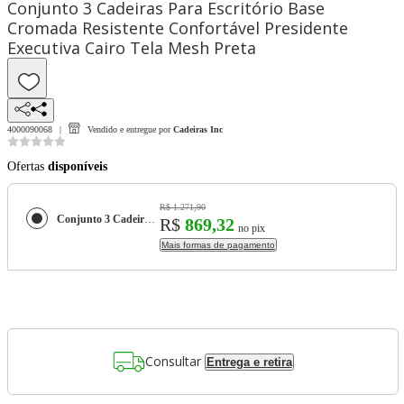
Conjunto 3 Cadeiras Para Escritório Base
Cromada Resistente Confortável Presidente
Executiva Cairo Tela Mesh Preta
4000090068
Vendido e entregue por
Cadeiras Inc
Ofertas
disponíveis
R$ 1.271,90
Conjunto 3 Cadeiras Para Escritório Base Cromada Resistente Confortável Presidente Executiva Cairo Tela Mesh Preta
R$
869,32
no pix
Mais formas de pagamento
Consultar
Entrega e retira