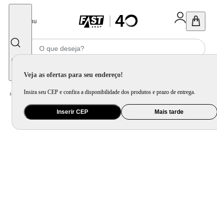
Fechar
Menu
Informe seu CEP
Veja as ofertas para seu endereço!
Insira seu CEP e confira a disponibilidade dos produtos e prazo de entrega.
Home
/
Móveis e Decoração
/
Móveis para Escritório
/
Cadeira Office
Inserir CEP
Mais tarde