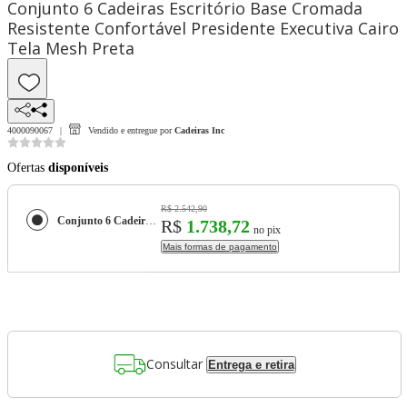
Conjunto 6 Cadeiras Escritório Base Cromada
Resistente Confortável Presidente Executiva Cairo
Tela Mesh Preta
4000090067
Vendido e entregue por
Cadeiras Inc
Ofertas
disponíveis
R$ 2.542,90
Conjunto 6 Cadeiras Escritório Base Cromada Resistente Confortável Presidente Executiva Cairo Tela Mesh Preta
R$
1.738,72
no pix
Mais formas de pagamento
Consultar
Entrega e retira