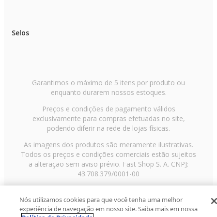
Selos
Garantimos o máximo de 5 itens por produto ou
enquanto durarem nossos estoques.
Preços e condições de pagamento válidos
exclusivamente para compras efetuadas no site,
podendo diferir na rede de lojas físicas.
As imagens dos produtos são meramente ilustrativas.
Todos os preços e condições comerciais estão sujeitos
a alteração sem aviso prévio. Fast Shop S. A. CNPJ:
43.708.379/0001-00
Avenida Zaki Narchi, nº 1650, sobreloja, Carandiru, São
Nós utilizamos cookies para que você tenha uma melhor
Paulo/SP, CEP 02029-001, Telefone: 11 3003-3728 ©
experiência de navegação em nosso site. Saiba mais em nossa
2013 Fast Shop - Todos os direitos reservados
RF