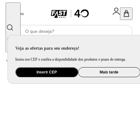
Fechar
Menu
Informe seu CEP
Veja as ofertas para seu endereço!
Insira seu CEP e confira a disponibilidade dos produtos e prazo de entrega.
Home
/
Móveis e Decoração
/
Móveis para Escritório
/
Cadeira Office
Inserir CEP
Mais tarde