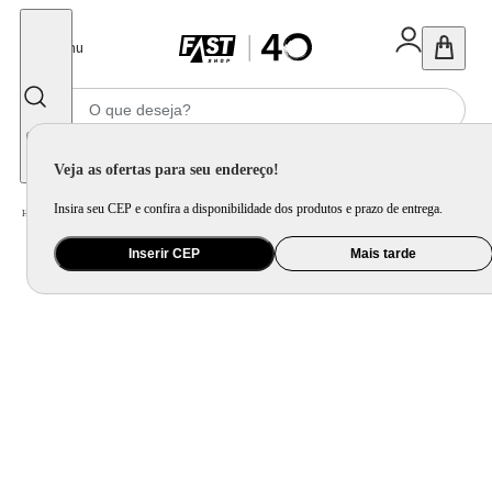
Fechar
Menu
Informe seu CEP
Veja as ofertas para seu endereço!
Insira seu CEP e confira a disponibilidade dos produtos e prazo de entrega.
Home
/
Utilidade Doméstica
/
Cozinha
/
Assadeira, Forma e Travessa
Inserir CEP
Mais tarde