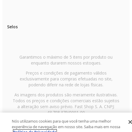
Selos
Garantimos o máximo de 5 itens por produto ou
enquanto durarem nossos estoques.
Preços e condições de pagamento válidos
exclusivamente para compras efetuadas no site,
podendo diferir na rede de lojas físicas.
As imagens dos produtos são meramente ilustrativas.
Todos os preços e condições comerciais estão sujeitos
a alteração sem aviso prévio. Fast Shop S. A. CNPJ:
43.708.379/0001-00
Nós utilizamos cookies para que você tenha uma melhor
Avenida Zaki Narchi, nº 1650, sobreloja, Carandiru, São
experiência de navegação em nosso site. Saiba mais em nossa
Paulo/SP, CEP 02029-001, Telefone: 11 3003-3728 ©