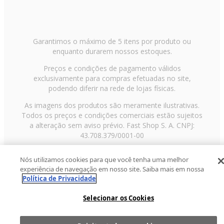
Garantimos o máximo de 5 itens por produto ou
enquanto durarem nossos estoques.
Preços e condições de pagamento válidos
exclusivamente para compras efetuadas no site,
podendo diferir na rede de lojas físicas.
As imagens dos produtos são meramente ilustrativas.
Todos os preços e condições comerciais estão sujeitos
a alteração sem aviso prévio. Fast Shop S. A. CNPJ:
43.708.379/0001-00
Avenida Zaki Narchi, nº 1650, sobreloja, Carandiru, São
Nós utilizamos cookies para que você tenha uma melhor
Paulo/SP, CEP 02029-001, Telefone: 11 3003-3728 ©
experiência de navegação em nosso site. Saiba mais em nossa
2013 Fast Shop - Todos os direitos reservados
RF
Política de Privacidade
Selecionar os Cookies