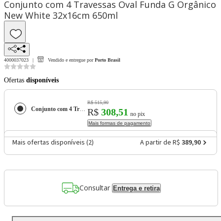
Conjunto com 4 Travessas Oval Funda G Orgânico
New White 32x16cm 650ml
4000037023
Vendido e entregue por
Porto Brasil
Ofertas
disponíveis
R$ 515,90
Conjunto com 4 Travessas Oval Funda G Orgânico New White 32x16cm 650ml
R$
308,51
no pix
Mais formas de pagamento
Mais ofertas disponíveis (
2
)
A partir de R$
389,90
Consultar
Entrega e retira