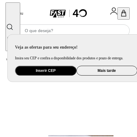
Fechar
Menu
Informe seu CEP
Veja as ofertas para seu endereço!
Insira seu CEP e confira a disponibilidade dos produtos e prazo de entrega.
Home
/
Utilidade Doméstica
/
Cozinha
/
Assadeira, Forma e Travessa
Inserir CEP
Mais tarde