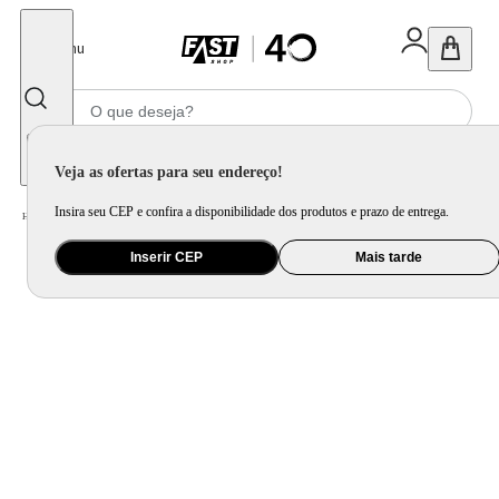
Fechar
Menu
Informe seu CEP
Veja as ofertas para seu endereço!
Insira seu CEP e confira a disponibilidade dos produtos e prazo de entrega.
Home
/
Utilidade Doméstica
/
Cozinha
/
Assadeira, Forma e Travessa
Inserir CEP
Mais tarde