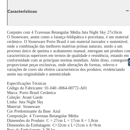
Características
Conjunto com 4 Travessas Retangular Média Juta Night Sky 27x16cm
O Stoneware, assim como a faiança feldspática e porcelana, é um material
cerâmico. O Stoneware Porto Brasil é um material inovador e sustentável,
onde a combinação das melhores matérias primas naturais, unido a um
processo único de queima e acabamento manual, entregam um produto co
características superiores em termos de qualidade e resistência, estando em
conformidade com as principais normas mundiais. Além disso, conseguimo
Libras
proporcionar peças exclusivas, onde alterações de formas, relevos e
variações de cores são efeitos característicos dos produtos, evidenciando
assim sua originalidade e autenticidade.
Especificações Técnicas
Código do Fabricante: 01-040.-0064-00772-A01
Marca: Porto Brasil Cerâmica
Coleção: Avant Garde
Linha: Juta Night Sky
Material: Stoneware
Cor Predominante da Base: Azul
Composição: 4 Travessas Retangular Média
Dimensões do Produto: C = 27cm L = 17cm A = 1,8cm
Dimensões da Embalagem: C=32cm x L=21cm x A=9cm
Peso da Embalagem: 3,29 kg