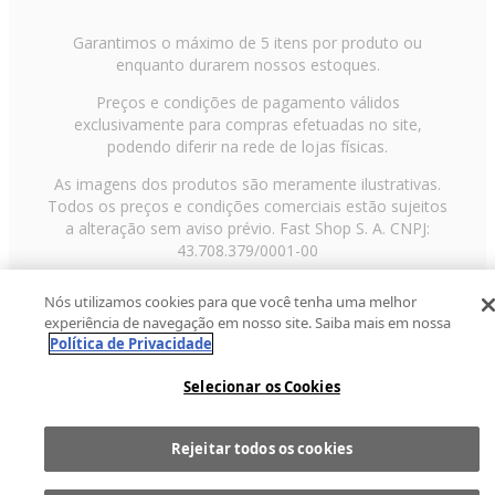
Garantimos o máximo de 5 itens por produto ou
enquanto durarem nossos estoques.
Preços e condições de pagamento válidos
exclusivamente para compras efetuadas no site,
podendo diferir na rede de lojas físicas.
As imagens dos produtos são meramente ilustrativas.
Todos os preços e condições comerciais estão sujeitos
a alteração sem aviso prévio. Fast Shop S. A. CNPJ:
43.708.379/0001-00
Avenida Zaki Narchi, nº 1650, sobreloja, Carandiru, São
Nós utilizamos cookies para que você tenha uma melhor
Paulo/SP, CEP 02029-001, Telefone: 11 3003-3728 ©
experiência de navegação em nosso site. Saiba mais em nossa
2013 Fast Shop - Todos os direitos reservados
RF
Política de Privacidade
Selecionar os Cookies
Rejeitar todos os cookies