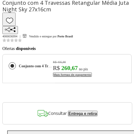
Conjunto com 4 Travessas Retangular Média Juta
Night Sky 27x16cm
4000036994
Vendido e entregue por
Porto Brasil
Ofertas
disponíveis
R$ 435,90
Conjunto com 4 Travessas Retangular Média Juta Night Sky 27x16cm
R$
260,67
no pix
Mais formas de pagamento
Consultar
Entrega e retira