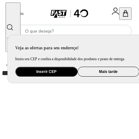
Fechar
Menu
Informe seu CEP
Veja as ofertas para seu endereço!
Insira seu CEP e confira a disponibilidade dos produtos e prazo de entrega.
Home
/
Utilidade Doméstica
/
Cozinha
/
Assadeira, Forma e Travessa
Inserir CEP
Mais tarde