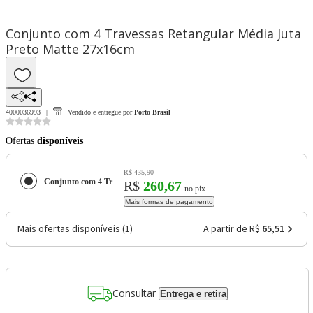
Conjunto com 4 Travessas Retangular Média Juta
Preto Matte 27x16cm
4000036993
Vendido e entregue por
Porto Brasil
Ofertas
disponíveis
R$ 435,90
Conjunto com 4 Travessas Retangular Média Juta Preto Matte 27x16cm
R$
260,67
no pix
Mais formas de pagamento
Mais ofertas disponíveis (
1
)
A partir de R$
65,51
Consultar
Entrega e retira