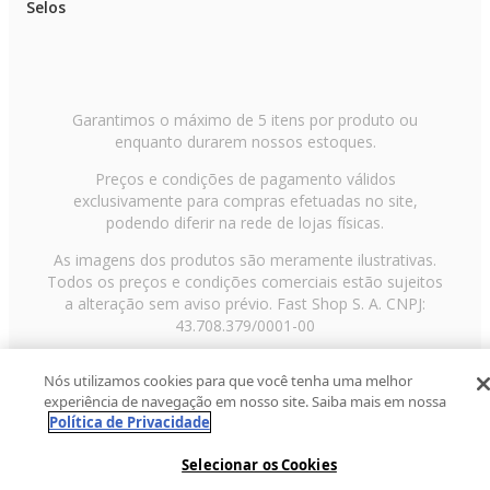
Selos
Garantimos o máximo de 5 itens por produto ou
enquanto durarem nossos estoques.
Preços e condições de pagamento válidos
exclusivamente para compras efetuadas no site,
podendo diferir na rede de lojas físicas.
As imagens dos produtos são meramente ilustrativas.
Todos os preços e condições comerciais estão sujeitos
a alteração sem aviso prévio. Fast Shop S. A. CNPJ:
43.708.379/0001-00
Avenida Zaki Narchi, nº 1650, sobreloja, Carandiru, São
Nós utilizamos cookies para que você tenha uma melhor
Paulo/SP, CEP 02029-001, Telefone: 11 3003-3728 ©
experiência de navegação em nosso site. Saiba mais em nossa
2013 Fast Shop - Todos os direitos reservados
RF
Política de Privacidade
Selecionar os Cookies