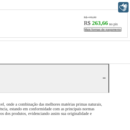
Libras
R$ 440,90
R$
263,66
no pix
Mais formas de pagamento
vel, onde a combinação das melhores matérias primas naturais,
ência, estando em conformidade com as principais normas
cos dos produtos, evidenciando assim sua originalidade e