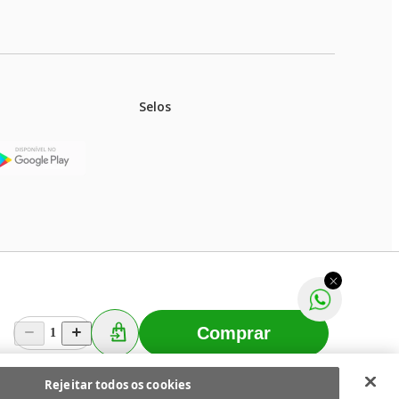
Selos
stoques.
ferir na rede de lojas físicas.
m aviso prévio. Fast Shop S. A. CNPJ: 43.708.379/0001-
Comprar
1
Selecionar os Cookies
 Fast Shop - Todos os direitos reservados
RF
Rejeitar todos os cookies