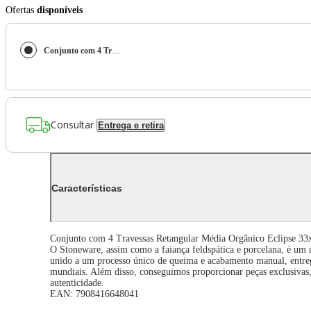
Ofertas
disponíveis
Conjunto com 4 Travessas Retangular Média Orgânico Eclipse 33x13cm
Consultar
Entrega e retira
Características
Conjunto com 4 Travessas Retangular Média Orgânico Eclipse 3
O Stoneware, assim como a faiança feldspática e porcelana, é um 
unido a um processo único de queima e acabamento manual, entreg
mundiais. Além disso, conseguimos proporcionar peças exclusivas, o
autenticidade.
EAN: 7908416648041