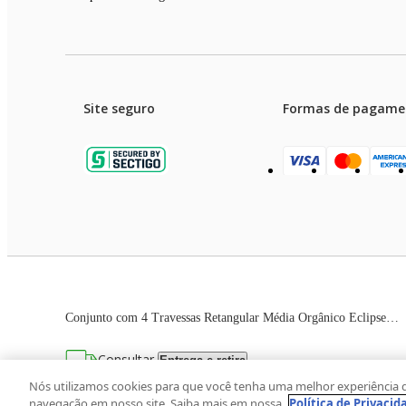
Site seguro
Formas de pagame
Garanti
Preços e condições de pagament
Conjunto com 4 Travessas Retangular Média Orgânico Eclipse 33x13cm
As imagens dos produtos são meramente ilustrativas. T
Consultar
Entrega e retira
Avenida Zaki Narchi, nº 1650, sobreloja, Ca
Nós utilizamos cookies para que você tenha uma melhor experiência 
navegação em nosso site. Saiba mais em nossa
Política de Privacid