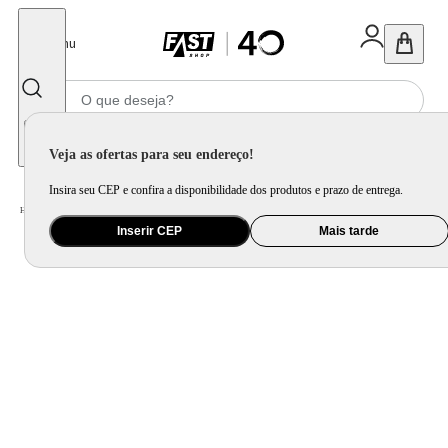
Fechar
Menu
Informe seu CEP
Veja as ofertas para seu endereço!
Insira seu CEP e confira a disponibilidade dos produtos e prazo de entrega.
Home
/
Utilidade Doméstica
/
Cozinha
/
Assadeira, Forma e Travessa
Inserir CEP
Mais tarde