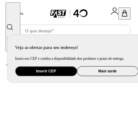
Fechar
Menu
Informe seu CEP
Veja as ofertas para seu endereço!
Insira seu CEP e confira a disponibilidade dos produtos e prazo de entrega.
Home
/
Utilidade Doméstica
/
Cozinha
/
Assadeira, Forma e Travessa
Inserir CEP
Mais tarde