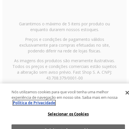
Garantimos o máximo de 5 itens por produto ou
enquanto durarem nossos estoques.
Preços e condições de pagamento válidos
exclusivamente para compras efetuadas no site,
podendo diferir na rede de lojas físicas.
As imagens dos produtos são meramente ilustrativas.
Todos os preços e condições comerciais estão sujeitos
a alteração sem aviso prévio. Fast Shop S. A. CNPJ:
43.708.379/0001-00
Avenida Zaki Narchi, nº 1650, sobreloja, Carandiru, São
Nós utilizamos cookies para que você tenha uma melhor
Paulo/SP, CEP 02029-001, Telefone: 11 3003-3728 ©
experiência de navegação em nosso site. Saiba mais em nossa
2013 Fast Shop - Todos os direitos reservados
RF
Política de Privacidade
Selecionar os Cookies