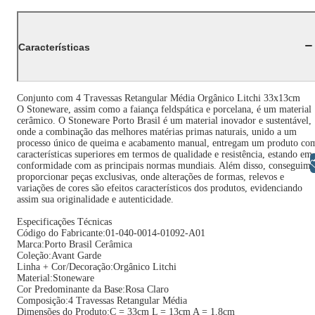
Características
Conjunto com 4 Travessas Retangular Média Orgânico Litchi 33x13cm
O Stoneware, assim como a faiança feldspática e porcelana, é um material
cerâmico. O Stoneware Porto Brasil é um material inovador e sustentável,
onde a combinação das melhores matérias primas naturais, unido a um
processo único de queima e acabamento manual, entregam um produto co
características superiores em termos de qualidade e resistência, estando em
Libras
conformidade com as principais normas mundiais. Além disso, conseguimo
proporcionar peças exclusivas, onde alterações de formas, relevos e
variações de cores são efeitos característicos dos produtos, evidenciando
assim sua originalidade e autenticidade.
Especificações Técnicas
Código do Fabricante:01-040-0014-01092-A01
Marca:Porto Brasil Cerâmica
Coleção:Avant Garde
Linha + Cor/Decoração:Orgânico Litchi
Material:Stoneware
Cor Predominante da Base:Rosa Claro
Composição:4 Travessas Retangular Média
Dimensões do Produto:C = 33cm L = 13cm A = 1,8cm