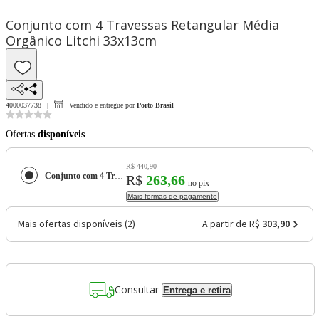
Conjunto com 4 Travessas Retangular Média
Orgânico Litchi 33x13cm
4000037738
Vendido e entregue por
Porto Brasil
Ofertas
disponíveis
R$ 440,90
Conjunto com 4 Travessas Retangular Média Orgânico Litchi 33x13cm
R$
263,66
no pix
Mais formas de pagamento
Mais ofertas disponíveis (
2
)
A partir de R$
303,90
Consultar
Entrega e retira