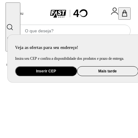
Fechar
Menu
Informe seu CEP
Veja as ofertas para seu endereço!
Insira seu CEP e confira a disponibilidade dos produtos e prazo de entrega.
Home
/
Utilidade Doméstica
/
Cozinha
/
Assadeira, Forma e Travessa
Inserir CEP
Mais tarde