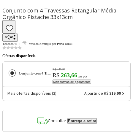
Conjunto com 4 Travessas Retangular Média
Orgânico Pistache 33x13cm
4000059943
Vendido e entregue por
Porto Brasil
Ofertas
disponíveis
R$ 440,90
Conjunto com 4 Travessas Retangular Média Orgânico Pistache 33x13cm
R$
263,66
no pix
Mais formas de pagamento
Mais ofertas disponíveis (
2
)
A partir de R$
319,90
Consultar
Entrega e retira