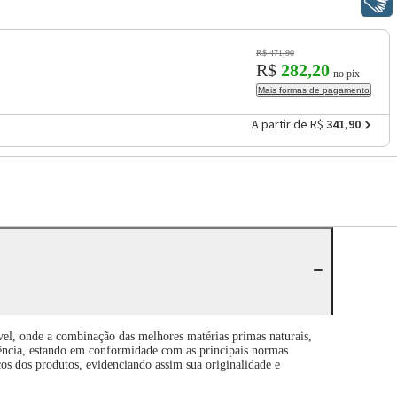
Libras
R$ 471,90
R$
282,20
no pix
Mais formas de pagamento
A partir de R$
341,90
vel, onde a combinação das melhores matérias primas naturais,
ência, estando em conformidade com as principais normas
cos dos produtos, evidenciando assim sua originalidade e