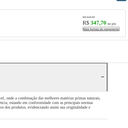
R$ 629,90
R$
347,70
no pix
Mais formas de pagamento
vel, onde a combinação das melhores matérias primas naturais,
ência, estando em conformidade com as principais normas
cos dos produtos, evidenciando assim sua originalidade e