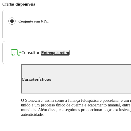
Ofertas
disponíveis
Conjunto com 6 Pratos Raso Oval Orgânico Green Granite 31x24x2,5cm
Consultar
Entrega e retira
Características
O Stoneware, assim como a faiança feldspática e porcelana, é um 
unido a um processo único de queima e acabamento manual, entreg
mundiais. Além disso, conseguimos proporcionar peças exclusivas, o
autenticidade.