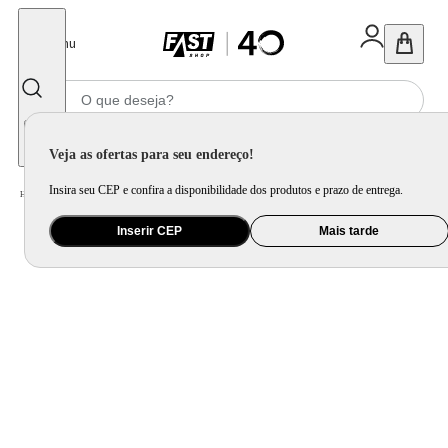
Fechar
Menu
Informe seu CEP
Veja as ofertas para seu endereço!
Insira seu CEP e confira a disponibilidade dos produtos e prazo de entrega.
Home
/
Utilidade Doméstica
/
Mesa
/
Jogo de Xícara e Xícara Avulsa
Inserir CEP
Mais tarde