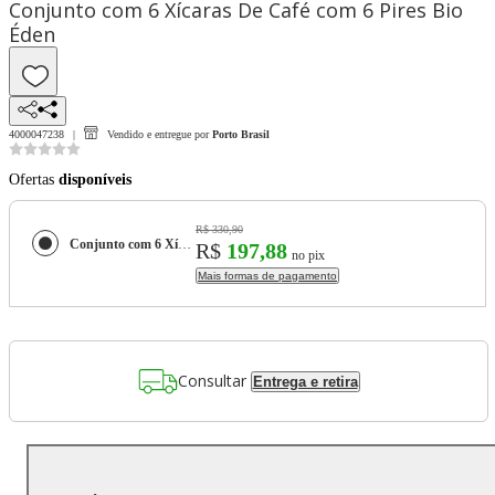
Conjunto com 6 Xícaras De Café com 6 Pires Bio
Éden
4000047238
Vendido e entregue por
Porto Brasil
Ofertas
disponíveis
R$ 330,90
Conjunto com 6 Xícaras De Café com 6 Pires Bio Éden
R$
197,88
no pix
Mais formas de pagamento
Consultar
Entrega e retira