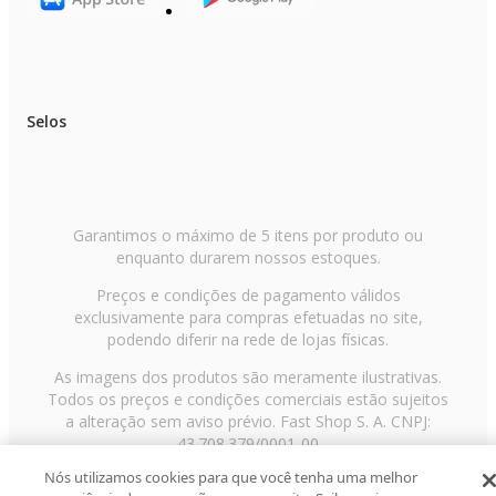
Selos
Garantimos o máximo de 5 itens por produto ou
enquanto durarem nossos estoques.
Preços e condições de pagamento válidos
exclusivamente para compras efetuadas no site,
podendo diferir na rede de lojas físicas.
As imagens dos produtos são meramente ilustrativas.
Todos os preços e condições comerciais estão sujeitos
a alteração sem aviso prévio. Fast Shop S. A. CNPJ:
43.708.379/0001-00
Nós utilizamos cookies para que você tenha uma melhor
Avenida Zaki Narchi, nº 1650, sobreloja, Carandiru, São