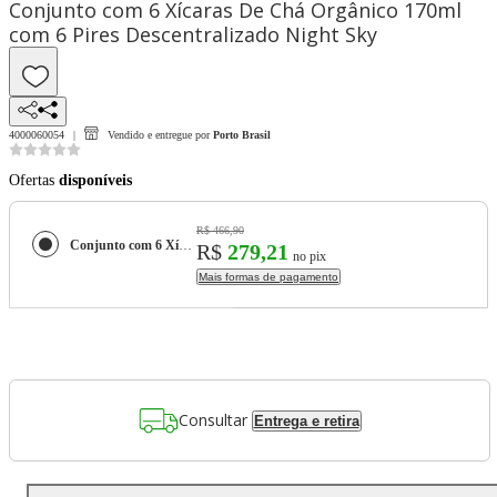
Conjunto com 6 Xícaras De Chá Orgânico 170ml
com 6 Pires Descentralizado Night Sky
4000060054
Vendido e entregue por
Porto Brasil
Ofertas
disponíveis
R$ 466,90
Conjunto com 6 Xícaras De Chá Orgânico 170ml com 6 Pires Descentralizado Night Sky
R$
279,21
no pix
Mais formas de pagamento
Consultar
Entrega e retira