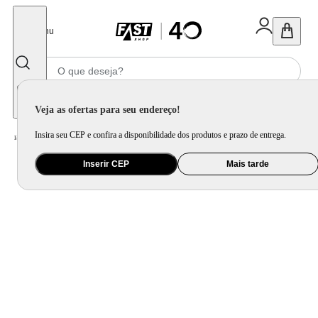
Fechar
Menu
Informe seu CEP
Veja as ofertas para seu endereço!
Insira seu CEP e confira a disponibilidade dos produtos e prazo de entrega.
Home
/
Utilidade Doméstica
/
Mesa
/
Jogo de Xícara e Xícara Avulsa
Inserir CEP
Mais tarde