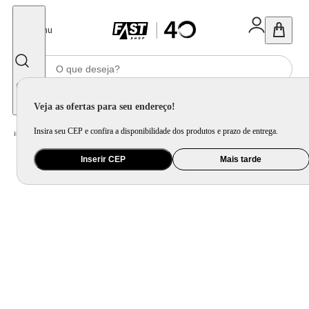
Fechar
Menu
Informe seu CEP
Veja as ofertas para seu endereço!
Insira seu CEP e confira a disponibilidade dos produtos e prazo de entrega.
Home
/
Utilidade Doméstica
/
Cozinha
/
Utensilio de Bancada
Inserir CEP
Mais tarde