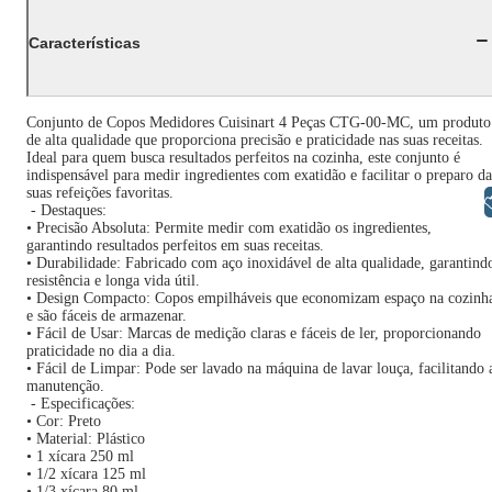
Características
Conjunto de Copos Medidores Cuisinart 4 Peças CTG-00-MC, um produto
de alta qualidade que proporciona precisão e praticidade nas suas receitas.
Ideal para quem busca resultados perfeitos na cozinha, este conjunto é
indispensável para medir ingredientes com exatidão e facilitar o preparo da
suas refeições favoritas.
Libras
- Destaques:
• Precisão Absoluta: Permite medir com exatidão os ingredientes,
garantindo resultados perfeitos em suas receitas.
• Durabilidade: Fabricado com aço inoxidável de alta qualidade, garantind
resistência e longa vida útil.
• Design Compacto: Copos empilháveis que economizam espaço na cozinh
e são fáceis de armazenar.
• Fácil de Usar: Marcas de medição claras e fáceis de ler, proporcionando
praticidade no dia a dia.
• Fácil de Limpar: Pode ser lavado na máquina de lavar louça, facilitando 
manutenção.
- Especificações:
• Cor: Preto
• Material: Plástico
• 1 xícara 250 ml
• 1/2 xícara 125 ml
• 1/3 xícara 80 ml