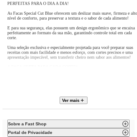
PERFEITAS PARA O DIA A DIA!
As Facas Special Cut Blue oferecem um deslizar mais suave, firmeza e alt
nível de conforto, para preservar a textura e o sabor de cada alimento!
E para sua segurança, elas possuem um design ergonômico que se encaixa
perfeitamente ao formato da sua mão, garantindo controle total em cada
corte.
Uma seleção exclusiva e especialmente projetada para você preparar suas
receitas com mais facilidade e menos esforço, com cortes precisos e uma
apresentação impecável, sem transferir cheiro nem sabor aos alimentos!
A FACA CERTA PARA CADA CORTE!
Para quem gosta de juntar os amigos e a família para aquele churrasco, a
Faca do Chef é ideal para fazer cortes perfeitos de carnes e preparar porçõ
uniformes, preservando todo o sabor e suculência!
Se você é um apreciador de um bom sushi ou de uma deliciosa moqueca, a
Ver mais
Faca Santoku foi especialmente desenvolvida para o corte perfeito de peix
e legumes com total delicadeza e eficiência, sem deixar grudar nada na
lâmina.
Agora, se você preza por filés de frango e fatias impecáveis no dia a dia,
Sobre a Fast Shop
pode contar com a Faca Slicer, que faz cortes precisos com apenas um
movimento!
Portal de Privacidade