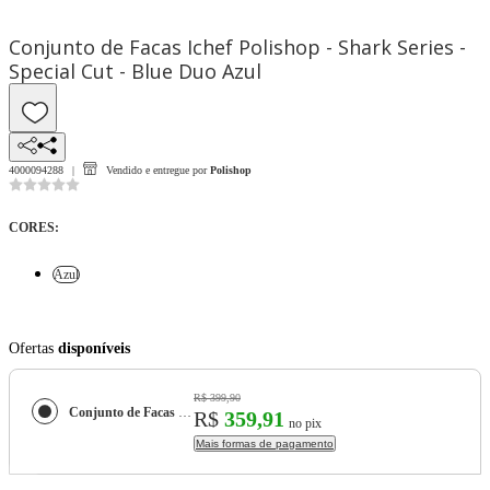
Conjunto de Facas Ichef Polishop - Shark Series -
Special Cut - Blue Duo Azul
4000094288
Vendido e entregue por
Polishop
CORES
:
Azul
Ofertas
disponíveis
R$ 399,90
Conjunto de Facas Ichef Polishop - Shark Series - Special Cut - Blue Duo
R$
359,91
no pix
Mais formas de pagamento