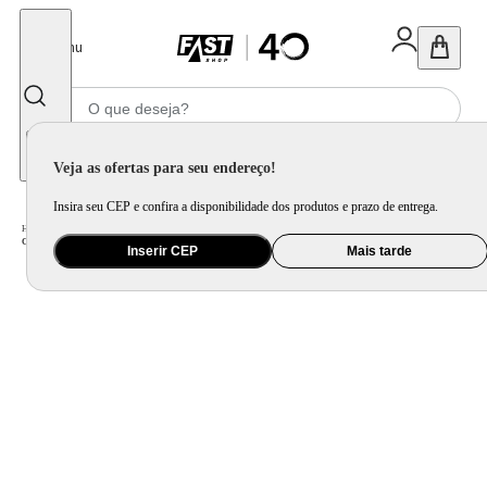
Fechar
Menu
Informe seu CEP
Veja as ofertas para seu endereço!
Insira seu CEP e confira a disponibilidade dos produtos e prazo de entrega.
Home
/
Utilidade Doméstica
/
Cozinha
/
Cepo, Faca e Afiador
/
Conjunto de Facas Ichef Polishop - Shark Series - Special Cut - Blue Duo
Inserir CEP
Mais tarde