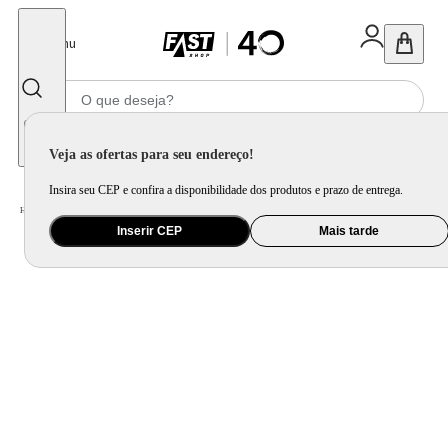
Fechar
Menu
Informe seu CEP
Veja as ofertas para seu endereço!
Insira seu CEP e confira a disponibilidade dos produtos e prazo de entrega.
Home
/
Utilidade Doméstica
/
Churrasco
/
Utensílio para Churrasco
Inserir CEP
Mais tarde