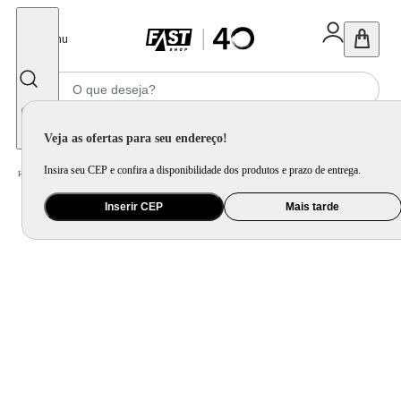
Fechar
Menu
Informe seu CEP
Veja as ofertas para seu endereço!
Insira seu CEP e confira a disponibilidade dos produtos e prazo de entrega.
Home
/
Utilidade Doméstica
/
Mesa
/
Faqueiro e Talher Avulso
Inserir CEP
Mais tarde