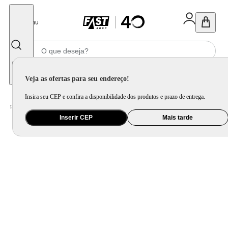
Fechar
Menu
Informe seu CEP
Veja as ofertas para seu endereço!
Insira seu CEP e confira a disponibilidade dos produtos e prazo de entrega.
Home
/
Utilidade Doméstica
/
Mesa
/
Jogo de Xícara e Xícara Avulsa
Inserir CEP
Mais tarde