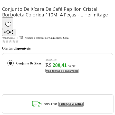
Conjunto De Xícara De Café Papillon Cristal
Borboleta Colorida 110Ml 4 Peças - L Hermitage
4000068051
Vendido e entregue por
Coqueluche Casa
Ofertas
disponíveis
R$ 329,89
Conjunto De Xícara De Café Papillon Cristal Borboleta Colorida 110Ml 4 Peças - L Hermitage
R$
280,41
no pix
Mais formas de pagamento
Consultar
Entrega e retira