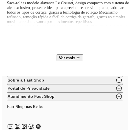
Saca-rolhas modelo alavanca Le Creuset, design compacto com sistema de
alça exclusivo, presente ideal para apreciadores de vinho, adequado para
todos os tipos de cortiça, graças à tecnologia de rotação Mecanismo
refinado, remoção rápida e fácil da cortiça da garrafa, graças ao simples
movimento da alavanca por movimentos repetitivos
Adequado para todos os tipos de cortiça, incluindo plástico, porão seguro
acessível em todas as garrafas de formato clássico.
- Especificações Saca-Rolhas:
• Cor: Purple Shiny
• Material: Policarbonato
• Comprimento: 18,77cm
• Largura: 12cm
Ver mais
• Altura: 4,2cm
• Modo de Lavagem: Lavagem a Mão
• País de Origem: China
• Garantia: 5 anos
Sobre a Fast Shop
- Especificações Cooler Sleeve:
• Cor: Purple Shiny
Portal de Privacidade
• Material: Nylon
• Comprimento: 23,5 cm
Atendimento Fast Shop
• Largura: 15,5 cm
• Altura: 3 cm
Fast Shop nas Redes
• Modo de Lavagem: Lavagem a Mão
• País de Origem: China
• Garantia: 5 anos
- Especificações Bomba Vacuo:
• Cor: Purple Shiny