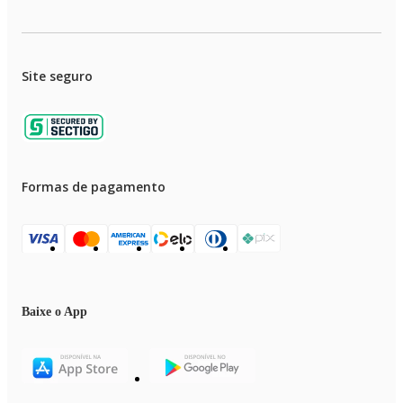
• Material: Policarbonato
• Comprimento: 15 cm
• Largura: 8,7 cm
• Altura: 3,5 cm
• Modo de Lavagem: Lavagem a Mão
Site seguro
• País de Origem: China
• Garantia: 5 anos
Formas de pagamento
Baixe o App