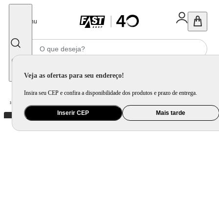
Fechar
Menu
Informe seu CEP
Veja as ofertas para seu endereço!
Insira seu CEP e confira a disponibilidade dos produtos e prazo de entrega.
Home
/
Utilidade Doméstica
/
Bar
/
Acessório de Vinho
Inserir CEP
Mais tarde