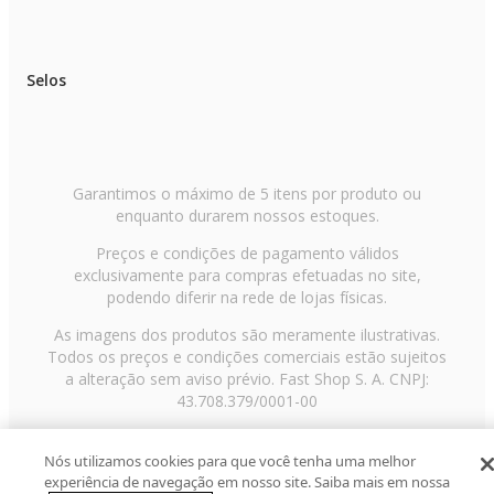
Selos
Garantimos o máximo de 5 itens por produto ou
enquanto durarem nossos estoques.
Preços e condições de pagamento válidos
exclusivamente para compras efetuadas no site,
podendo diferir na rede de lojas físicas.
As imagens dos produtos são meramente ilustrativas.
Todos os preços e condições comerciais estão sujeitos
a alteração sem aviso prévio. Fast Shop S. A. CNPJ:
43.708.379/0001-00
Avenida Zaki Narchi, nº 1650, sobreloja, Carandiru, São
Paulo/SP, CEP 02029-001, Telefone: 11 3003-3728 ©
Nós utilizamos cookies para que você tenha uma melhor
experiência de navegação em nosso site. Saiba mais em nossa
2013 Fast Shop - Todos os direitos reservados
RF