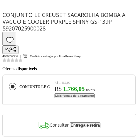
CONJUNTO LE CREUSET SACAROLHA BOMBA A
VACUO E COOLER PURPLE SHINY GS-139P
59207025900028
4000092996
Vendido e entregue por
Excellence Shop
Ofertas
disponíveis
R$ 1.859,00
CONJUNTO LE CREUSET SACAROLHA BOMBA A VACUO E COOLER PURPLE SHINY GS-139P 59207025900028
R$
1.766,05
no pix
Mais formas de pagamento
Consultar
Entrega e retira