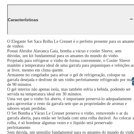
Características
O Elegante Set Saca Rolha Le Creuset é o perfeito presente para os amante
de vinhos.
Possui Abridor Alavanca Gaia, bomba a vácuo e cooler Sleeve, sem
dúvidas, um kit fundamental para os amantes do mundo do vinho.
Projetado para refrigerar o vinho de forma conveniente, o Cooler Sleeve
mantém a temperatura ideal de uma garrafa para piqueniques e refeições a
ar livre, mesmo em clima quente.
Armazene no congelador para ativar o gel de refrigeração, coloque na
garrafa desejada e desfrute de um vinho perfeitamente refrigerado por mai
Libras
de 90 minutos.
O gel interior não apenas isola, mas também esfria a bebida, podendo ser
servida na temperatura ideal em 30 minutos.
Uma vez que o vinho foi aberto, é importante preservá-lo adequadamente
para aproveitar o resto da garrafa sem que as propriedades de aromas e
sabores sejam perdidas.
O Set Bomba a Vácuo Le Creuset preserva o vinho, removendo o ar da
garrafa aberta, para então ser fechada com uma rolha durável. Ao colocar 
rolha, é só bombear algumas vezes e o líquido será preservado
perfeitamente.
Sem dúvida, um utensílio fundamental para os amantes do mundo do vinh