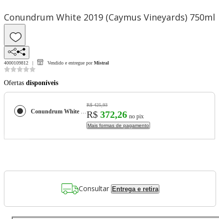
Conundrum White 2019 (Caymus Vineyards) 750ml
4000109812
Vendido e entregue por
Mistral
Ofertas
disponíveis
R$ 425,93
Conundrum White 2019 (Caymus Vineyards) 750ml
R$
372,26
no pix
Mais formas de pagamento
Consultar
Entrega e retira