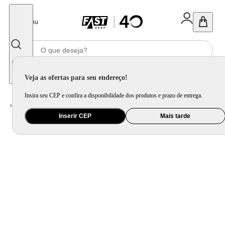
Fechar
Menu
Informe seu CEP
Veja as ofertas para seu endereço!
Insira seu CEP e confira a disponibilidade dos produtos e prazo de entrega.
Home
/
Mercado
/
Bebida
/
Vinho
Inserir CEP
Mais tarde