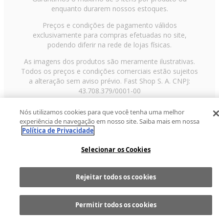
enquanto durarem nossos estoques.
Preços e condições de pagamento válidos
exclusivamente para compras efetuadas no site,
podendo diferir na rede de lojas físicas.
As imagens dos produtos são meramente ilustrativas.
Todos os preços e condições comerciais estão sujeitos
a alteração sem aviso prévio. Fast Shop S. A. CNPJ:
43.708.379/0001-00
Avenida Zaki Narchi, nº 1650, sobreloja, Carandiru, São
Nós utilizamos cookies para que você tenha uma melhor
Paulo/SP, CEP 02029-001, Telefone: 11 3003-3728 ©
experiência de navegação em nosso site. Saiba mais em nossa
2013 Fast Shop - Todos os direitos reservados
RF
Política de Privacidade
Selecionar os Cookies
Rejeitar todos os cookies
Comprar
1
Permitir todos os cookies