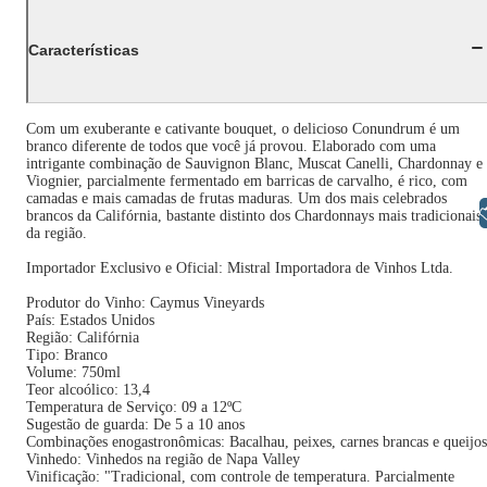
Características
Com um exuberante e cativante bouquet, o delicioso Conundrum é um
branco diferente de todos que você já provou. Elaborado com uma
intrigante combinação de Sauvignon Blanc, Muscat Canelli, Chardonnay e
Viognier, parcialmente fermentado em barricas de carvalho, é rico, com
camadas e mais camadas de frutas maduras. Um dos mais celebrados
Libras
brancos da Califórnia, bastante distinto dos Chardonnays mais tradicionais
da região.
Importador Exclusivo e Oficial: Mistral Importadora de Vinhos Ltda.
Produtor do Vinho: Caymus Vineyards
País: Estados Unidos
Região: Califórnia
Tipo: Branco
Volume: 750ml
Teor alcoólico: 13,4
Temperatura de Serviço: 09 a 12ºC
Sugestão de guarda: De 5 a 10 anos
Combinações enogastronômicas: Bacalhau, peixes, carnes brancas e queijos
Vinhedo: Vinhedos na região de Napa Valley
Vinificação: "Tradicional, com controle de temperatura. Parcialmente