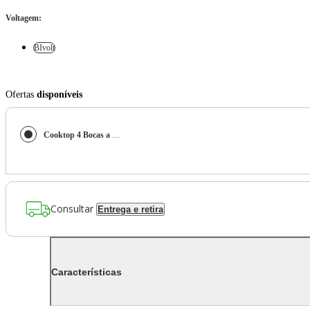
Voltagem
:
BIvolt
Ofertas
disponíveis
Cooktop 4 Bocas a Gás Consul com Grades Estáveis e Mesa de Vidro - CD060BE
Consultar
Entrega e retira
Características