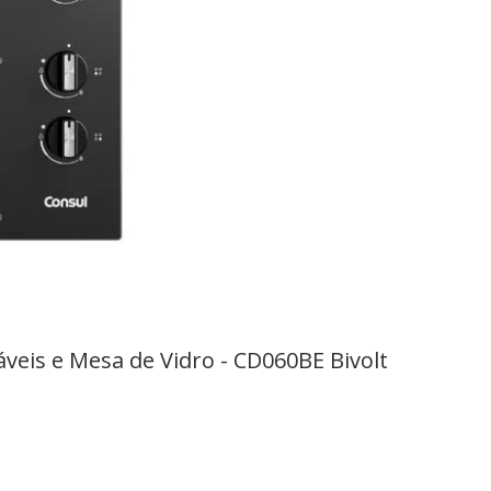
Cooktop 4 Bocas a Gás Consul com Grades Estáveis e Mesa de Vidro - CD060BE Bivolt