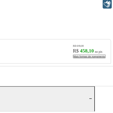
Libras
R$ 649,00
R$
458,10
no pix
Mais formas de pagamento