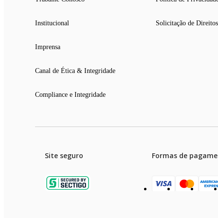
Largura: 66,5 cm
Profundidade: 54,5 cm
Peso: 12,1 KG
Institucional
Solicitação de Direitos
Imprensa
Canal de Ética & Integridade
Compliance e Integridade
Site seguro
Formas de pagame