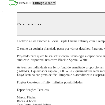
Consultar
Entrega e retira
Características
Cooktop a Gás Fischer 4 Bocas Tripla Chama Infinity com Tremp
O sonho da cozinha planejada passa por vários detalhes. Para que
Projetado para quem busca sofisticação, tecnologia e capacidade
ambiente, disponível nas cores Black e Special White.
As trempes individuais em ferro fundido esmaltado proporcionam u
(3700W), 1 queimador rápido (3000W) e 2 queimadores semi rápido
EasyClean na cor preto de fácil limpeza e o acendimento é supera
Fogões Cooktops Infinity: infinitas possibilidades.
Especificações Técnicas:
Marca: Fischer
Bocas: 4 bocas
Cor: Preto, Special White