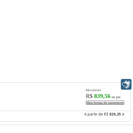
Libras
R$ 1.037,67
R$
839,56
no pix
Mais formas de pagamento
A partir de R$
820,35