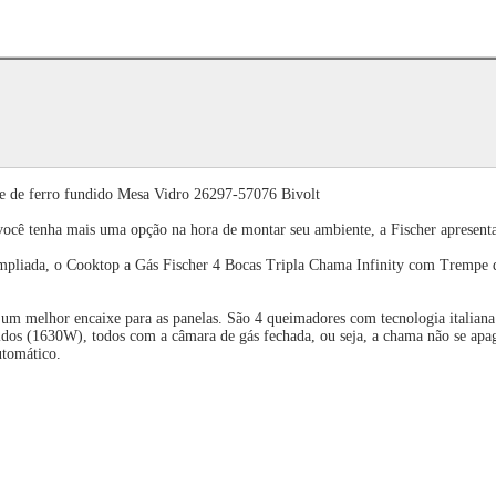
e de ferro fundido Mesa Vidro 26297-57076 Bivolt
 você tenha mais uma opção na hora de montar seu ambiente, a Fischer apresenta
 ampliada, o Cooktop a Gás Fischer 4 Bocas Tripla Chama Infinity com Trempe 
m melhor encaixe para as panelas. São 4 queimadores com tecnologia italiana d
s (1630W), todos com a câmara de gás fechada, ou seja, a chama não se apaga
utomático.