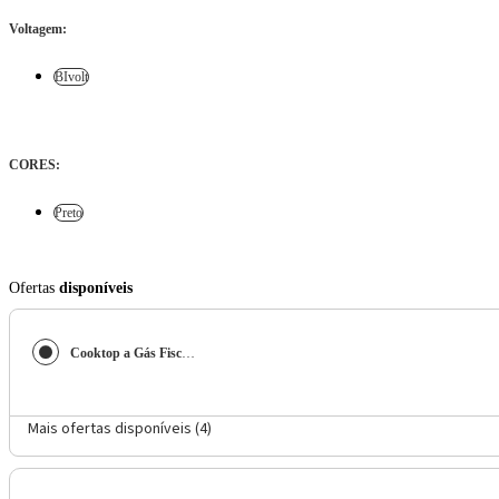
Voltagem
:
BIvolt
CORES
:
Preto
Ofertas
disponíveis
Cooktop a Gás Fischer 4 Bocas Tripla Chama Infinity com Trempe de ferro fundido Mesa Vidro 26297-57076 Bivolt
Mais ofertas disponíveis (
4
)