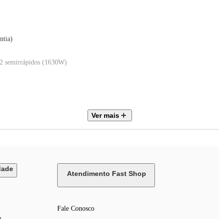
ntia)
 2 semirrápidos (1630W)
Ver mais
puma para vedação 01 Etiqueta atenção gás 01 Etiqueta Inmetro
dade
Atendimento Fast Shop
Fale Conosco
e