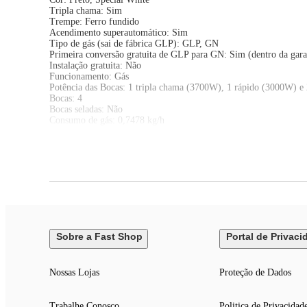
Tripla chama: Sim
Trempe: Ferro fundido
Acendimento superautomático: Sim
Tipo de gás (sai de fábrica GLP): GLP, GN
Primeira conversão gratuita de GLP para GN: Sim (dentro da gara
Instalação gratuita: Não
Funcionamento: Gás
Potência das Bocas: 1 tripla chama (3700W), 1 rápido (3000W) e
Bocas: 4
Bocas seladas: Não
Consumo de gás: 0,7478 kg/h
Classificação energética: C
EAN: 7896513317956
Voltagem: Bivolt
Garantia de 12 Meses
Acessórios da embalagem: 01 Manual de Instruções 04 Tiras de es
Dimensões do Produto:
Altura: 13 cm
Sobre a Fast Shop
Portal de Privaci
Largura: 60 cm
Profundidade: 48 cm
Peso: 11,2 Kg
Nossas Lojas
Proteção de Dados
Dimensões da Embalagem:
Trabalhe Conosco
Politica de Privacidad
Altura: 15 cm