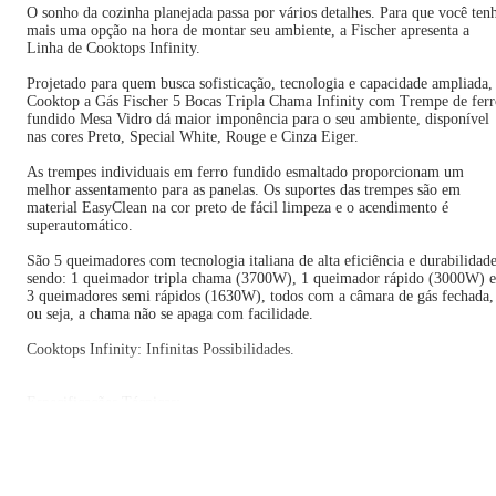
O sonho da cozinha planejada passa por vários detalhes. Para que você ten
mais uma opção na hora de montar seu ambiente, a Fischer apresenta a
Linha de Cooktops Infinity.
Projetado para quem busca sofisticação, tecnologia e capacidade ampliada,
Cooktop a Gás Fischer 5 Bocas Tripla Chama Infinity com Trempe de ferr
fundido Mesa Vidro dá maior imponência para o seu ambiente, disponível
nas cores Preto, Special White, Rouge e Cinza Eiger.
As trempes individuais em ferro fundido esmaltado proporcionam um
melhor assentamento para as panelas. Os suportes das trempes são em
material EasyClean na cor preto de fácil limpeza e o acendimento é
superautomático.
São 5 queimadores com tecnologia italiana de alta eficiência e durabilidade
sendo: 1 queimador tripla chama (3700W), 1 queimador rápido (3000W) e
3 queimadores semi rápidos (1630W), todos com a câmara de gás fechada,
ou seja, a chama não se apaga com facilidade.
Cooktops Infinity: Infinitas Possibilidades.
Especificações Técnicas:
Bocas: 5 bocas
Cor: Preto
Tripla chama: Sim
Trempe: Ferro fundido