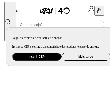
Fechar
Menu
Informe seu CEP
Veja as ofertas para seu endereço!
Insira seu CEP e confira a disponibilidade dos produtos e prazo de entrega.
Home
/
Eletrodomésticos
/
Cooktop
/
Cooktop a Gás Fischer 5 Bocas Tripla Chama Infinity com Trempe de ferro fundido Mesa Vidro 26298-57077
Inserir CEP
Mais tarde