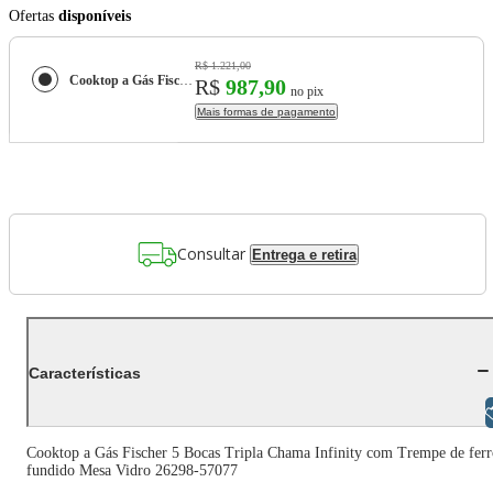
Ofertas
disponíveis
R$ 1.221,00
Cooktop a Gás Fischer 5 Bocas Tripla Chama Infinity com Trempe de ferro fundido Mesa Vidro 26298-57077
R$
987,90
no pix
Mais formas de pagamento
Consultar
Entrega e retira
Características
Libras
Cooktop a Gás Fischer 5 Bocas Tripla Chama Infinity com Trempe de ferr
fundido Mesa Vidro 26298-57077