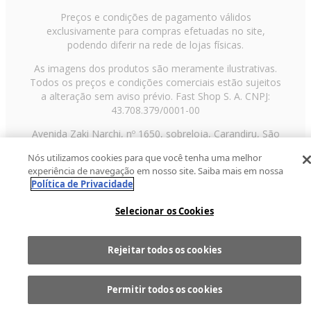
Preços e condições de pagamento válidos
exclusivamente para compras efetuadas no site,
podendo diferir na rede de lojas físicas.
As imagens dos produtos são meramente ilustrativas.
Todos os preços e condições comerciais estão sujeitos
a alteração sem aviso prévio. Fast Shop S. A. CNPJ:
43.708.379/0001-00
Avenida Zaki Narchi, nº 1650, sobreloja, Carandiru, São
Paulo/SP, CEP 02029-001, Telefone: 11 3003-3728 ©
Nós utilizamos cookies para que você tenha uma melhor
2013 Fast Shop - Todos os direitos reservados
RF
experiência de navegação em nosso site. Saiba mais em nossa
Política de Privacidade
Selecionar os Cookies
Rejeitar todos os cookies
Comprar
1
Permitir todos os cookies