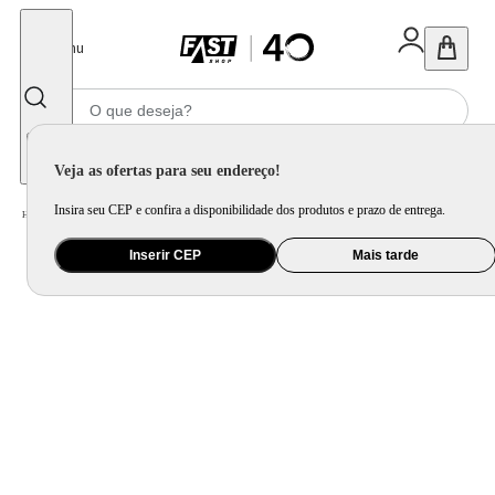
Fechar
Menu
Informe seu CEP
Veja as ofertas para seu endereço!
Insira seu CEP e confira a disponibilidade dos produtos e prazo de entrega.
Home
/
Eletrodomésticos
/
Cooktop
/
Cooktop a Gás Philco 5 Queimadores Cook Chef Bivolt
Inserir CEP
Mais tarde