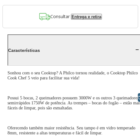
Consultar
Entrega e retira
Características
Sonhou com o seu Cooktop? A Philco tornou realidade, o Cooktop Philco
Cook Chef 5 veio para facilitar sua vida!
Libras
Possui 5 bocas, 2 queimadores possuem 3000W e os outros 3 queimadores
semirrápidos 1750W de potência. As trempes – bocas do fogão – estão mai
fáceis de limpar, pois são esmaltadas.
Oferecendo também maior resistência. Seu tampo é em vidro temperado
8mm, resistente a altas temperaturas e fácil de limpar.