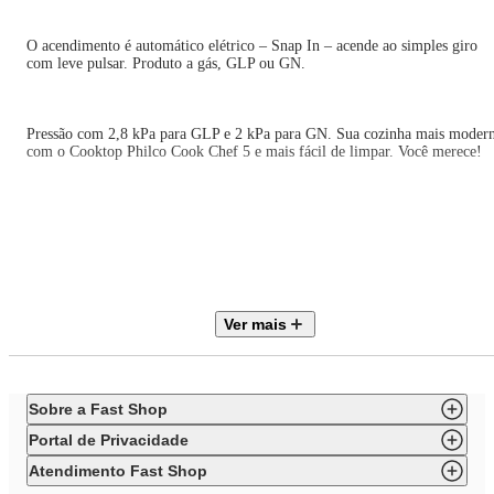
O acendimento é automático elétrico – Snap In – acende ao simples giro
com leve pulsar. Produto a gás, GLP ou GN.
Pressão com 2,8 kPa para GLP e 2 kPa para GN. Sua cozinha mais moder
com o Cooktop Philco Cook Chef 5 e mais fácil de limpar. Você merece!
•Produto a gás, GLP ou GN
•Acendimento superautomático elétrico (Snap In) acende ao simples giro
com leve pulsar
•Preto
Ver mais
•Tampo em vidro temperado 8mm de espessura, acabamento bisotê
• Possui 5 queimadores
Sobre a Fast Shop
• 2 queimadores rápidos de 3000W
Portal de Privacidade
• 3 queimadores semi-rápido de 1750W
Atendimento Fast Shop
•Trempes em aço esmaltado individuais