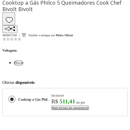
Cooktop a Gás Philco 5 Queimadores Cook Chef
Bivolt Bivolt
4000057549
Vendido e entregue por
Philco Oficial
Voltagem
:
BIvolt
Ofertas
disponíveis
R$ 659,90
Cooktop a Gás Philco 5 Queimadores Cook Chef Bivolt
R$
511,41
no pix
Mais formas de pagamento