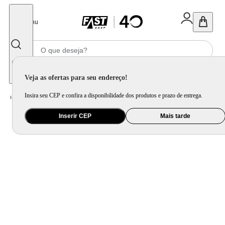
Fechar
Menu
Informe seu CEP
Veja as ofertas para seu endereço!
Insira seu CEP e confira a disponibilidade dos produtos e prazo de entrega.
Home
/
Eletrodomésticos
/
Cooktop
/
Cooktop Fischer 5 Bocas Mesa Vidro Tripla Chama Preto - Bivolt
Inserir CEP
Mais tarde