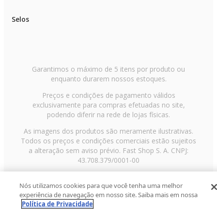
Selos
Garantimos o máximo de 5 itens por produto ou
enquanto durarem nossos estoques.
Preços e condições de pagamento válidos
exclusivamente para compras efetuadas no site,
podendo diferir na rede de lojas físicas.
As imagens dos produtos são meramente ilustrativas.
Todos os preços e condições comerciais estão sujeitos
a alteração sem aviso prévio. Fast Shop S. A. CNPJ:
43.708.379/0001-00
Avenida Zaki Narchi, nº 1650, sobreloja, Carandiru, São
Nós utilizamos cookies para que você tenha uma melhor
Paulo/SP, CEP 02029-001, Telefone: 11 3003-3728 ©
experiência de navegação em nosso site. Saiba mais em nossa
2013 Fast Shop - Todos os direitos reservados
RF
Política de Privacidade