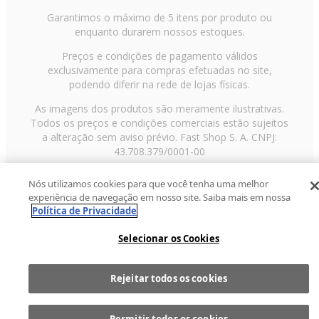
Garantimos o máximo de 5 itens por produto ou
enquanto durarem nossos estoques.
Preços e condições de pagamento válidos
exclusivamente para compras efetuadas no site,
podendo diferir na rede de lojas físicas.
As imagens dos produtos são meramente ilustrativas.
Todos os preços e condições comerciais estão sujeitos
a alteração sem aviso prévio. Fast Shop S. A. CNPJ:
43.708.379/0001-00
Avenida Zaki Narchi, nº 1650, sobreloja, Carandiru, São
Nós utilizamos cookies para que você tenha uma melhor
Paulo/SP, CEP 02029-001, Telefone: 11 3003-3728 ©
experiência de navegação em nosso site. Saiba mais em nossa
2013 Fast Shop - Todos os direitos reservados
RF
Política de Privacidade
Selecionar os Cookies
Rejeitar todos os cookies
Comprar
1