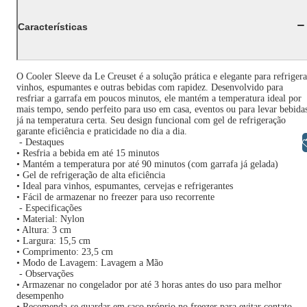
Características
O Cooler Sleeve da Le Creuset é a solução prática e elegante para refrigera
vinhos, espumantes e outras bebidas com rapidez. Desenvolvido para
resfriar a garrafa em poucos minutos, ele mantém a temperatura ideal por
mais tempo, sendo perfeito para uso em casa, eventos ou para levar bebida
já na temperatura certa. Seu design funcional com gel de refrigeração
garante eficiência e praticidade no dia a dia.
Libras
- Destaques
• Resfria a bebida em até 15 minutos
• Mantém a temperatura por até 90 minutos (com garrafa já gelada)
• Gel de refrigeração de alta eficiência
• Ideal para vinhos, espumantes, cervejas e refrigerantes
• Fácil de armazenar no freezer para uso recorrente
- Especificações
• Material: Nylon
• Altura: 3 cm
• Largura: 15,5 cm
• Comprimento: 23,5 cm
• Modo de Lavagem: Lavagem a Mão
- Observações
• Armazenar no congelador por até 3 horas antes do uso para melhor
desempenho
• Recomenda-se guardar em saco próprio no freezer para evitar contato