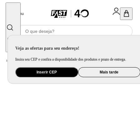
Fechar
Menu
Informe seu CEP
Veja as ofertas para seu endereço!
Insira seu CEP e confira a disponibilidade dos produtos e prazo de entrega.
Home
/
Praia e Piscina
/
Caixa Térmica e Cooler
Inserir CEP
Mais tarde