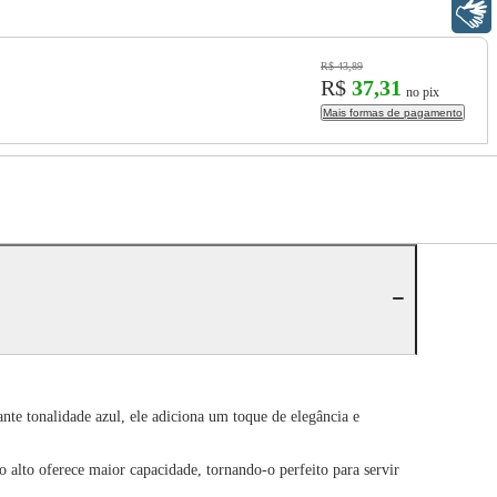
Libras
R$ 43,89
R$
37,31
no pix
Mais formas de pagamento
te tonalidade azul, ele adiciona um toque de elegância e
to alto oferece maior capacidade, tornando-o perfeito para servir