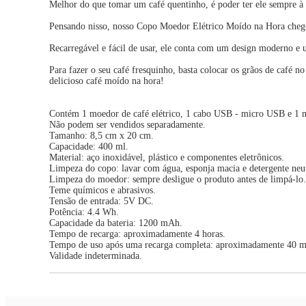
Melhor do que tomar um café quentinho, é poder ter ele sempre à
Pensando nisso, nosso Copo Moedor Elétrico Moído na Hora chegou
Recarregável e fácil de usar, ele conta com um design moderno e 
Para fazer o seu café fresquinho, basta colocar os grãos de café n
delicioso café moído na hora!
Contém 1 moedor de café elétrico, 1 cabo USB - micro USB e 1 m
Não podem ser vendidos separadamente.
Tamanho: 8,5 cm x 20 cm.
Capacidade: 400 ml.
Material: aço inoxidável, plástico e componentes eletrônicos.
Limpeza do copo: lavar com água, esponja macia e detergente neu
Limpeza do moedor: sempre desligue o produto antes de limpá-lo
Teme químicos e abrasivos.
Tensão de entrada: 5V DC.
Potência: 4.4 Wh.
Capacidade da bateria: 1200 mAh.
Tempo de recarga: aproximadamente 4 horas.
Tempo de uso após uma recarga completa: aproximadamente 40 min
Validade indeterminada.