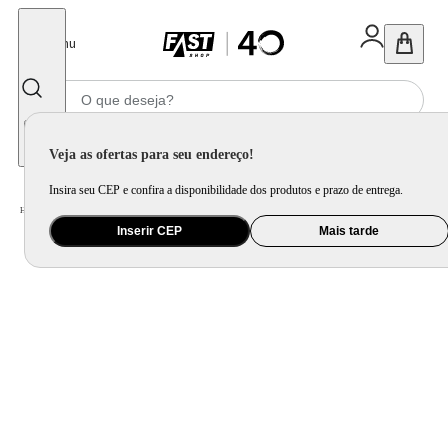
Fechar
Menu
Informe seu CEP
Veja as ofertas para seu endereço!
Insira seu CEP e confira a disponibilidade dos produtos e prazo de entrega.
Home
/
Presentes
/
Presente Criativo
/
Copo para Viagem com Abridor Preto
Inserir CEP
Mais tarde