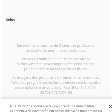
Selos
Garantimos o máximo de 5 itens por produto ou
enquanto durarem nossos estoques.
Preços e condições de pagamento válidos
exclusivamente para compras efetuadas no site,
podendo diferir na rede de lojas físicas.
As imagens dos produtos são meramente ilustrativas.
Todos os preços e condições comerciais estão sujeitos
a alteração sem aviso prévio. Fast Shop S. A. CNPJ:
43.708.379/0001-00
Avenida Zaki Narchi, nº 1650, sobreloja, Carandiru, São
Paulo/SP, CEP 02029-001, Telefone: 11 3003-3728 ©
Nós utilizamos cookies para que você tenha uma melhor
experiência de navegação em nosso site. Saiba mais em nossa
2013 Fast Shop - Todos os direitos reservados
RF