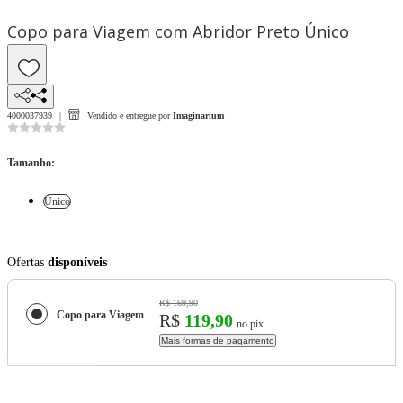
Copo para Viagem com Abridor Preto Único
4000037939
Vendido e entregue por
Imaginarium
Tamanho
:
Único
Ofertas
disponíveis
R$ 169,90
Copo para Viagem com Abridor Preto
R$
119,90
no pix
Mais formas de pagamento